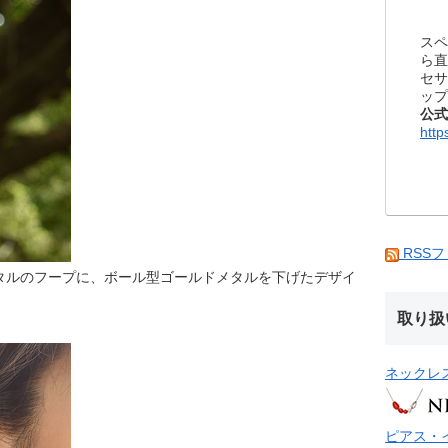
スペ
ら直
セサ
ップ
公式
http
RSS
タルのフープに、ボール型ゴールドメタルを下げたデザイ
取り扱
ネックレ
ピアス・