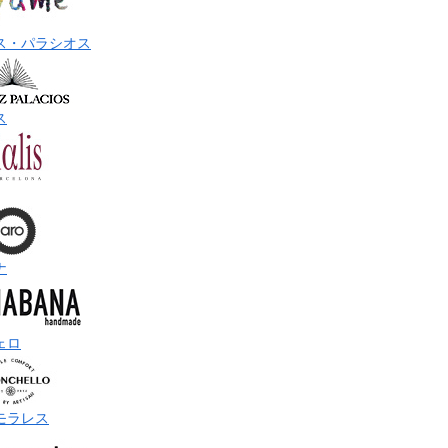
ス・パラシオス
ス
ナ
ェロ
モラレス