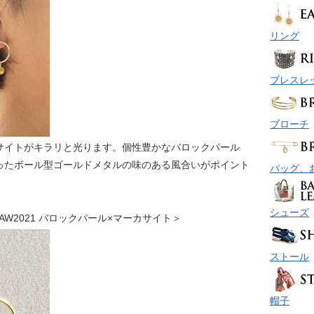
リング
ブレスレ
ブローチ
サイトがキラリと光ります。個性豊かなバロックパール
ったボール型ゴールドメタルの味のある風合いがポイント
バッグ、
シューズ
ス P42AW2021 バロックパール×マーカサイト＞
ストール
帽子