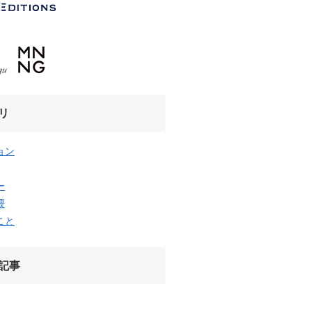
リ
ョン
ー
隈
こと
記事