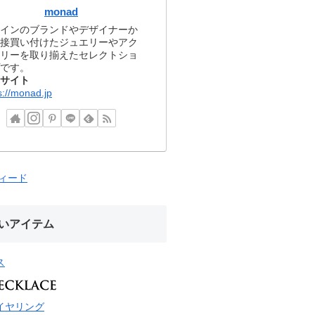
monad
インのブランドやデザイナーか
接買い付けたジュエリーやアク
リーを取り揃えたセレクトショ
です。
サイト
s://monad.jp
フィード
いアイテム
ス
イヤリング