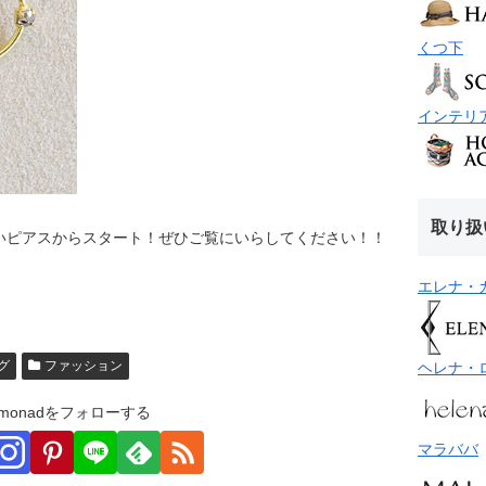
くつ下
インテリ
取り扱
いピアスからスタート！ぜひご覧にいらしてください！！
エレナ・
グ
ファッション
ヘレナ・
monadをフォローする
マラババ