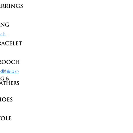
ット
お財布ほか