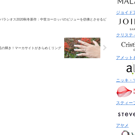
ジョイド
パラシオス2020秋冬新作：中世ヨーロッパのビジューを彷彿とさせるピ
クリステ
い黒の輝き！マーカサイトがきらめくリング
アメット
ニッキ・
スティー
アヤメ