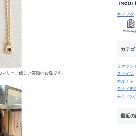
モノノグ
カテゴ
ファッシ
のマリー。優しい笑顔の女性です。
スペイン
カルチャ
モナド界
モナドの
最近の