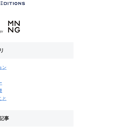
リ
ョン
ー
隈
こと
記事