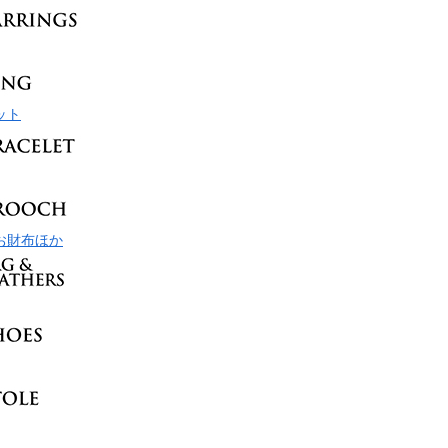
ット
お財布ほか