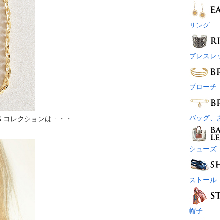
リング
ブレスレ
ブローチ
バッグ、
IS コレクションは・・・
シューズ
ストール
帽子