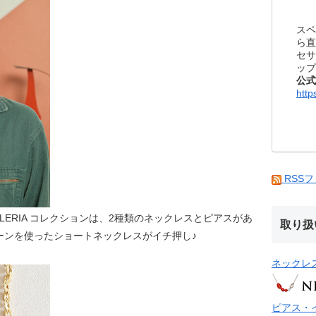
スペ
ら直
セサ
ップ
公式
http
RSS
LERIA コレクションは、2種類のネックレスとピアスがあ
取り扱
ーンを使ったショートネックレスがイチ押し♪
ネックレ
ピアス・