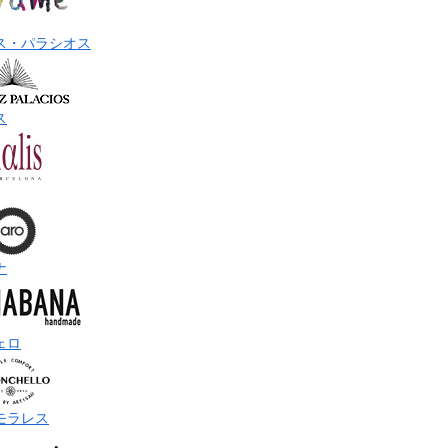
ス・パラシオス
ス
ナ
ェロ
モラレス