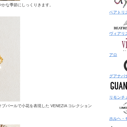
やかな季節にしっくりきます。
ベアトリ
ヴィアリ
アロ
グアナバ
リモンチ
パールで小花を表現した VENEZIA コレクション
ホルヘ・