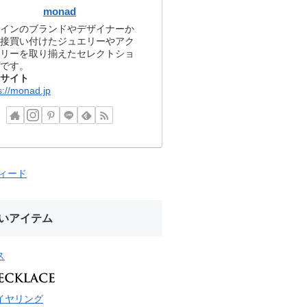
monad
インのブランドやデザイナーか
接買い付けたジュエリーやアク
リーを取り揃えたセレクトショ
です。
サイト
s://monad.jp
フィード
いアイテム
ス
イヤリング