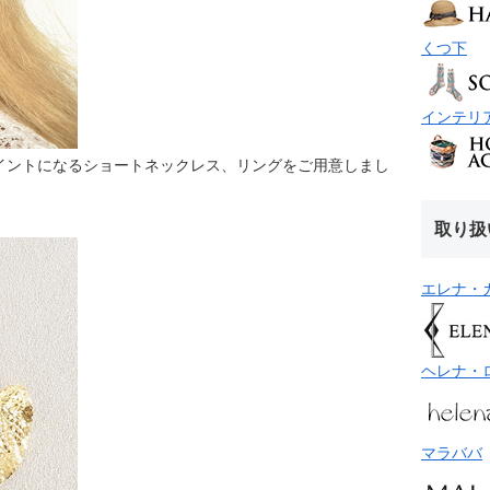
くつ下
インテリ
イントになるショートネックレス、リングをご用意しまし
取り扱
エレナ・
ヘレナ・
マラババ