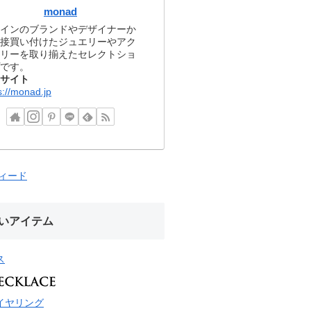
monad
インのブランドやデザイナーか
接買い付けたジュエリーやアク
リーを取り揃えたセレクトショ
です。
サイト
s://monad.jp
フィード
いアイテム
ス
イヤリング