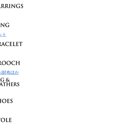
ット
お財布ほか