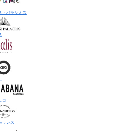
ス・パラシオス
ス
ナ
ェロ
モラレス