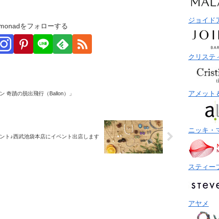
ジョイド
monadをフォローする
クリステ
アメット
 奇蹟の脱出飛行（Ballon）」
ニッキ・
ント♪西武池袋本店にイベント出店します
スティー
アヤメ