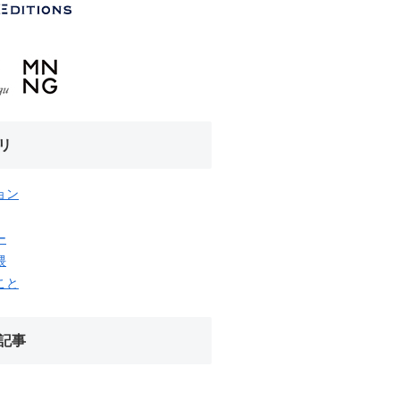
リ
ョン
ー
隈
こと
記事