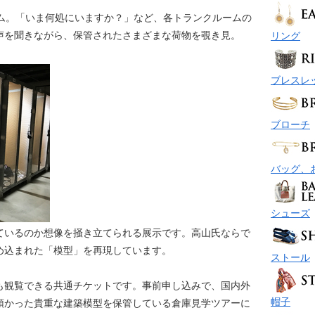
ーム。「いま何処にいますか？」など、各トランクルームの
声を聞きながら、保管されたさまざまな荷物を覗き見。
リング
ブレスレ
ブローチ
バッグ、
シューズ
ているのか想像を掻き立てられる展示です。高山氏ならで
め込まれた「模型」を再現しています。
ストール
も観覧できる共通チケットです。事前申し込みで、国内外
帽子
預かった貴重な建築模型を保管している倉庫見学ツアーに