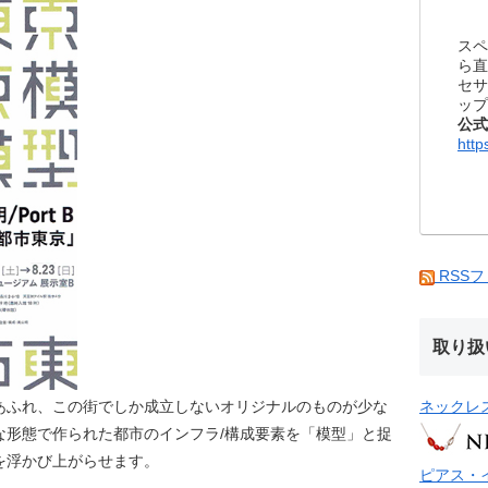
スペ
ら直
セサ
ップ
公式
http
RSS
取り扱
ネックレ
あふれ、この街でしか成立しないオリジナルのものが少な
な形態で作られた都市のインフラ/構成要素を「模型」と捉
を浮かび上がらせます。
ピアス・