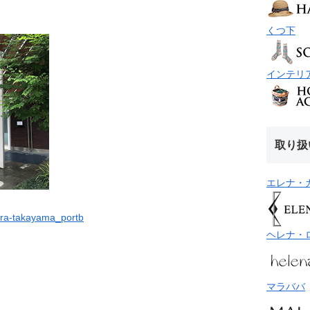
くつ下
インテリ
取り扱
エレナ・
kira-takayama_portb
ヘレナ・
マラババ