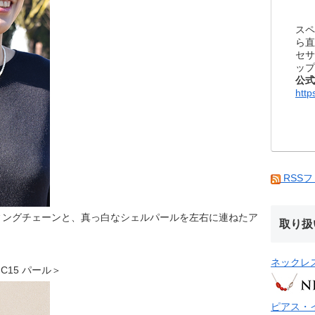
スペ
ら直
セサ
ップ
公式
http
RSS
ィングチェーンと、真っ白なシェルパールを左右に連ねたア
取り扱
ネックレ
ス C15 パール＞
ピアス・