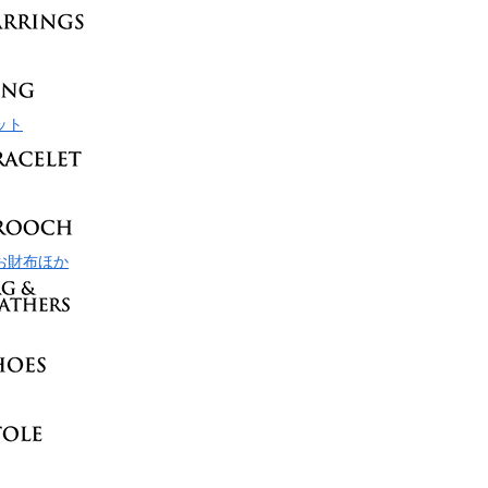
ット
お財布ほか