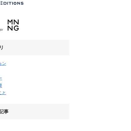
リ
ョン
ー
隈
こと
記事