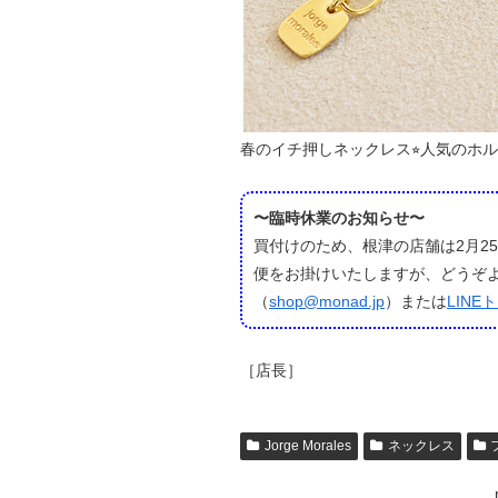
春のイチ押しネックレス⭐︎人気のホ
〜臨時休業のお知らせ〜
買付けのため、根津の店舗は2月2
便をお掛けいたしますが、どうぞ
（
shop@monad.jp
）または
LINE
［店長］
Jorge Morales
ネックレス