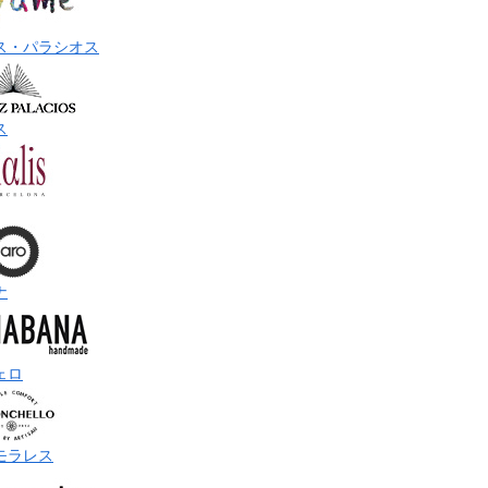
ス・パラシオス
ス
ナ
ェロ
モラレス