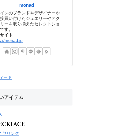
monad
インのブランドやデザイナーか
接買い付けたジュエリーやアク
リーを取り揃えたセレクトショ
です。
サイト
s://monad.jp
フィード
いアイテム
ス
イヤリング