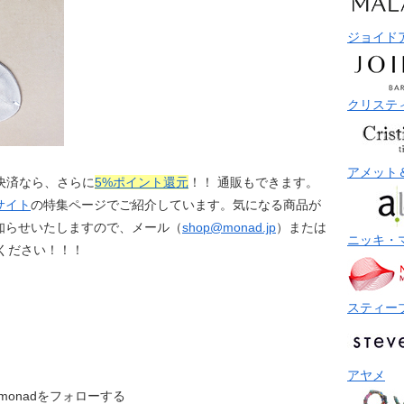
ジョイド
クリステ
アメット
決済なら、さらに
5%ポイント還元
！！ 通販もできます。
サイト
の特集ページでご紹介しています。気になる商品が
知らせいたしますので、メール（
shop@monad.jp
）または
ニッキ・
ください！！！
スティー
アヤメ
monadをフォローする