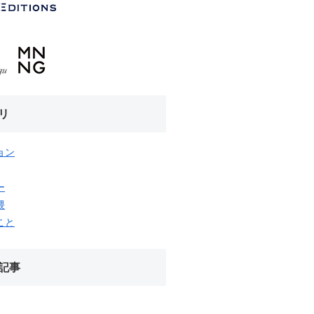
リ
ョン
ー
隈
こと
記事