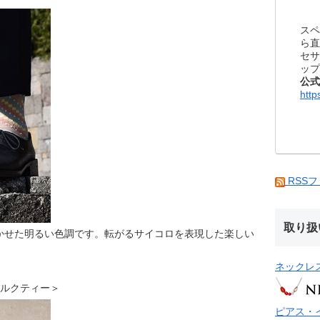
スペ
ら直
セサ
ップ
公式
http
RSS
取り扱
かせた明るい色調です。転がるサイコロを表現した楽しい
ネックレ
 ミルクティー＞
ピアス・