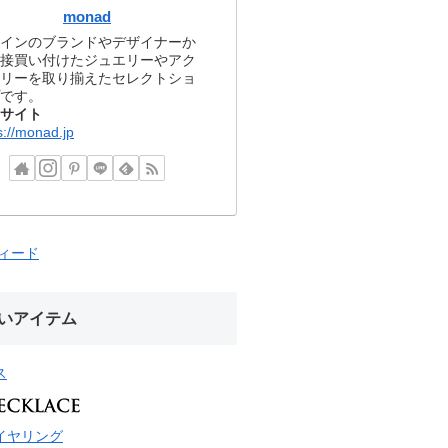
monad
インのブランドやデザイナーか
接買い付けたジュエリーやアク
リーを取り揃えたセレクトショ
です。
サイト
s://monad.jp
フィード
いアイテム
ス
イヤリング