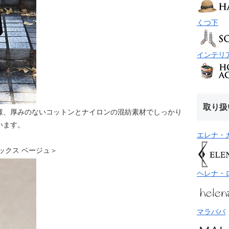
くつ下
インテリ
取り扱
様、厚みのないコットンとナイロンの混紡素材でしっかり
います。
エレナ・
ソックス ベージュ＞
ヘレナ・
マラババ