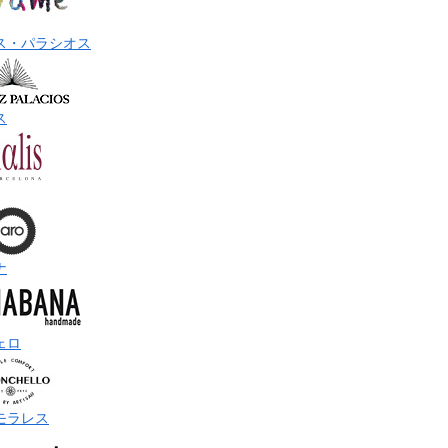
ス・パラシオス
ス
ナ
ェロ
モラレス