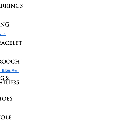
ット
お財布ほか