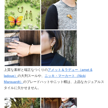
上質な素材と端正なつくりの
アメット＆ラデュー（amet &
ladoue）
の大判スールや、
ニッキ・マーカート（Nicki
Marquardt）
のブレードハットやニット帽は、上品なカジュアルス
タイルに欠かせません。