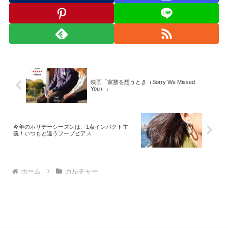
映画「家族を想うとき（Sorry We Missed
You）」
今年のホリデーシーズンは、1点インパクト主
義！いつもと違うフープピアス
ホーム
カルチャー