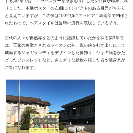
する第2章では、アラバスターを浮き彫りにした女性像が印象に残
りました。本展ポスターの左側にインパクトのある目元がちらり
と見えていますが、この像は100年頃にアラビア半島南部で制作さ
れたもので、ヘアスタイルは当時の流行を表現しているそう。
古代の人々が自然界をどのように認識していたかを探る第3章で
は、王家の象徴とされるライオンの杯、鋭い歯をむき出しにして
威嚇するジャガランディをデザインした鼻飾り、ヤギの顔をかた
どったブレスレットなど、さまざまな動物を模した器や装身具が
ご覧になれます。