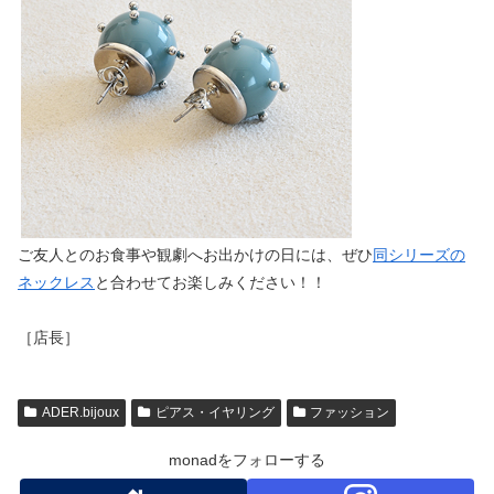
ご友人とのお食事や観劇へお出かけの日には、ぜひ
同シリーズの
ネックレス
と合わせてお楽しみください！！
［店長］
ADER.bijoux
ピアス・イヤリング
ファッション
monadをフォローする