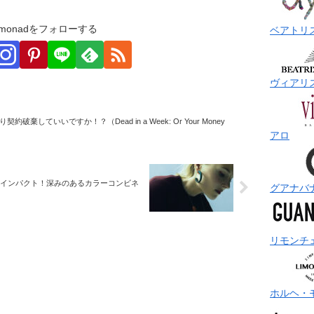
monadをフォローする
ベアトリ
ヴィアリ
約破棄していいですか！？（Dead in a Week: Or Your Money
アロ
いインパクト！深みのあるカラーコンビネ
グアナバ
リモンチ
ホルヘ・