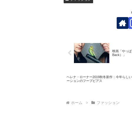
映画「やっぱり契
Back）」
ヘレナ・ローナー2019秋冬新作：今年らし
ーションのフープピアス
ホーム
ファッション