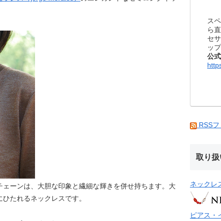
スペ
ら直
セサ
ップ
公式
http
RSS
取り扱
ネックレ
チェーンは、大胆な印象と繊細な輝きを併せ持ちます。大
にひたれるネックレスです。
ピアス・