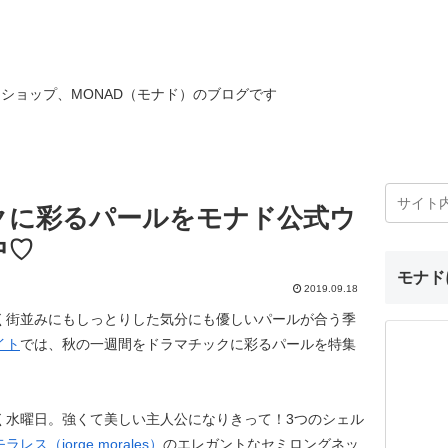
ショップ、MONAD（モナド）のブログです
クに彩るパールをモナド公式ウ
中♡
モナド
2019.09.18
く街並みにもしっとりした気分にも優しいパールが合う季
イト
では、秋の一週間をドラマチックに彩るパールを特集
く水曜日。強くて美しい主人公になりきって！3つのシェル
レス（jorge morales）
のエレガントなセミロングネッ