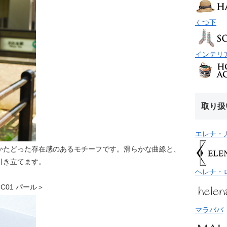
くつ下
インテリ
取り扱
エレナ・
かたどった存在感のあるモチーフです。滑らかな曲線と、
引き立てます。
ヘレナ・
ト C01 パール＞
マラババ