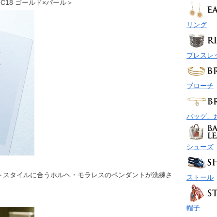
レス C18 ゴールド×パール＞
リング
ブレスレ
ブローチ
バッグ、
シューズ
トスタイルに合うホルヘ・モラレスのペンダントが洗練さ
ストール
帽子