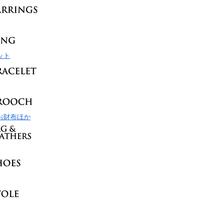
ット
お財布ほか