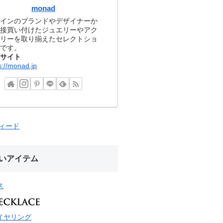
monad
インのブランドやデザイナーか
接買い付けたジュエリーやアク
リーを取り揃えたセレクトショ
です。
サイト
s://monad.jp
フィード
いアイテム
ス
イヤリング