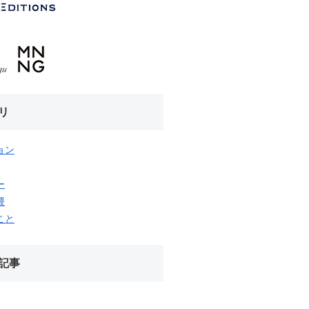
リ
ョン
ー
隈
こと
記事