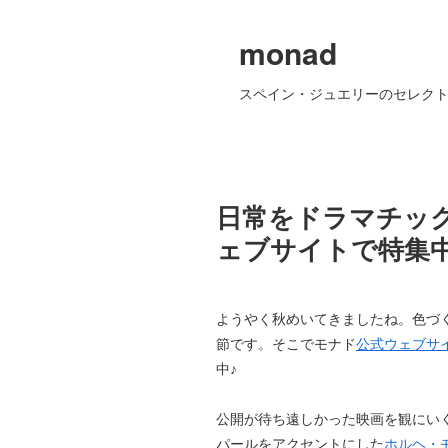
monad
スペイン・ジュエリーのセレクト
日常をドラマチッ
ェブサイトで特集
ようやく秋めいてきましたね。色づ
節です。そこでモナド
公式ウェブサ
中♪
公開が待ち遠しかった映画を観にい
パールをアクセントにした
ホルヘ・モラ