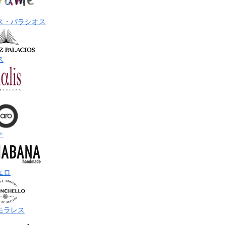
ス・パラシオス
ス
ナ
ェロ
モラレス