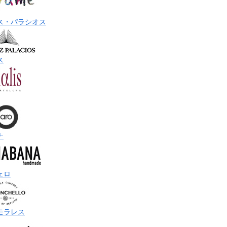
ス・パラシオス
ス
ナ
ェロ
モラレス