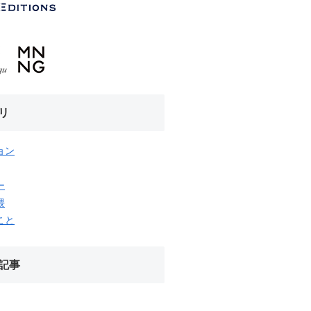
リ
ョン
ー
隈
こと
記事