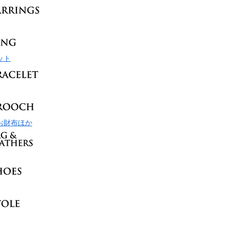
ット
お財布ほか