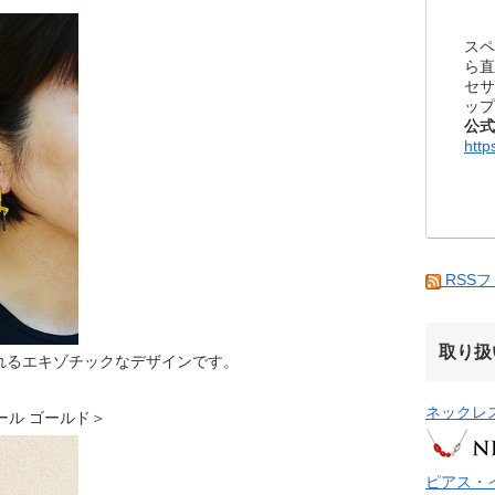
スペ
ら直
セサ
ップ
公式
http
RSS
取り扱
れるエキゾチックなデザインです。
ネックレ
 スモール ゴールド＞
ピアス・