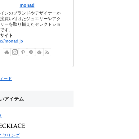
monad
インのブランドやデザイナーか
接買い付けたジュエリーやアク
リーを取り揃えたセレクトショ
です。
サイト
s://monad.jp
フィード
いアイテム
ス
イヤリング