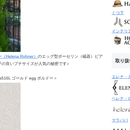
くつ下
インテリ
elena Rohner）
のエッグ型ポーセリン（磁器）ピア
取り扱
手の良いプチサイズが人気の秘密です♪
エレナ・
vea516L ゴールド egg ボルドー＞
ヘレナ・
マラババ