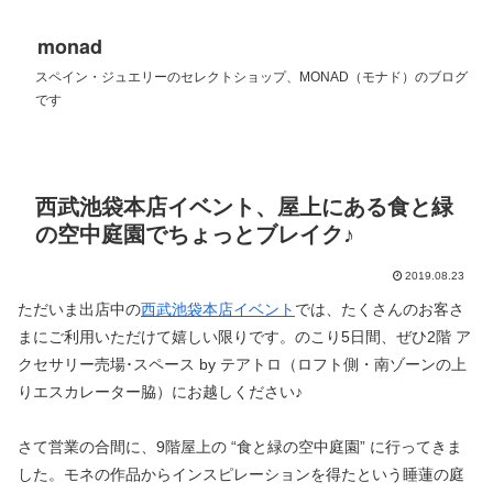
monad
スペイン・ジュエリーのセレクトショップ、MONAD（モナド）のブログ
です
西武池袋本店イベント、屋上にある食と緑
の空中庭園でちょっとブレイク♪
2019.08.23
ただいま出店中の
西武池袋本店イベント
では、たくさんのお客さ
まにご利用いただけて嬉しい限りです。のこり5日間、ぜひ2階 ア
クセサリー売場･スペース by テアトロ（ロフト側・南ゾーンの上
りエスカレーター脇）にお越しください♪
さて営業の合間に、9階屋上の “食と緑の空中庭園” に行ってきま
した。モネの作品からインスピレーションを得たという睡蓮の庭