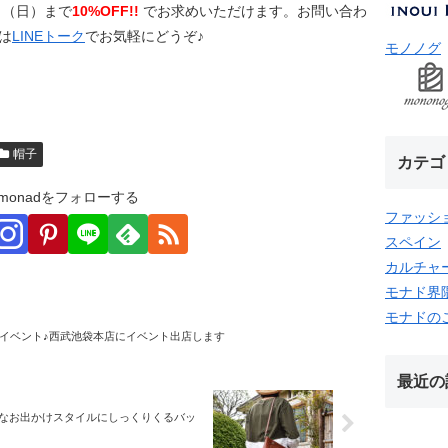
日（日）まで
10%OFF!!
でお求めいただけます。お問い合わ
は
LINEトーク
でお気軽にどうぞ♪
モノノグ
帽子
カテゴ
monadをフォローする
ファッシ
スペイン
カルチャ
モナド界
モナドの
イベント♪西武池袋本店にイベント出店します
最近の
なお出かけスタイルにしっくりくるバッ