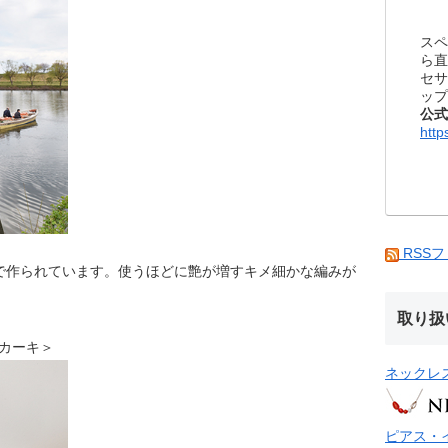
スペ
ら直
セサ
ップ
公式
http
RSS
で作られています。使うほどに艶が増すキメ細かな編みが
取り扱
EA カーキ＞
ネックレ
ピアス・