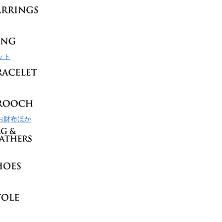
ット
お財布ほか