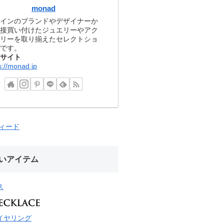
monad
インのブランドやデザイナーか
接買い付けたジュエリーやアク
リーを取り揃えたセレクトショ
です。
サイト
s://monad.jp
フィード
いアイテム
ス
イヤリング