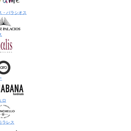
ス・パラシオス
ス
ナ
ェロ
モラレス