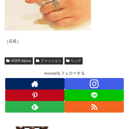
［店長］
ADER.bijoux
ファッション
リング
monadをフォローする