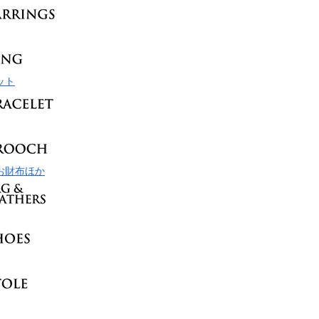
ット
お財布ほか