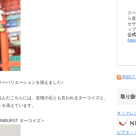
スペ
ら直
セサ
ップ
公式
http
RSS
ラーバリエーションを揃えました♪
取り扱
込んだこちらには、友情の石とも言われるターコイズと、
トを添えています。
ネックレ
SUNBURST ターコイズ＞
ピアス・