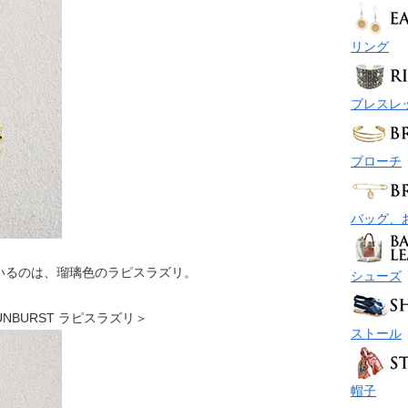
リング
ブレスレ
ブローチ
バッグ、
いるのは、瑠璃色のラピスラズリ。
シューズ
 SUNBURST ラピスラズリ＞
ストール
帽子