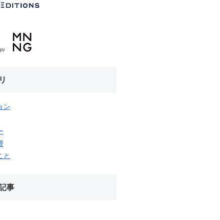
リ
ョン
ー
隈
こと
記事