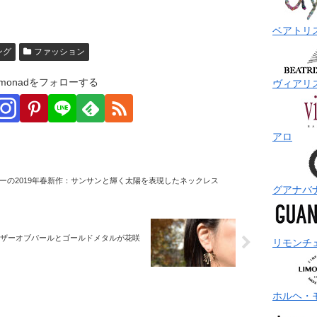
ベアトリ
ング
ファッション
monadをフォローする
ヴィアリ
アロ
ーの2019年春新作：サンサンと輝く太陽を表現したネックレス
グアナバ
マザーオブパールとゴールドメタルが花咲
リモンチ
ホルヘ・