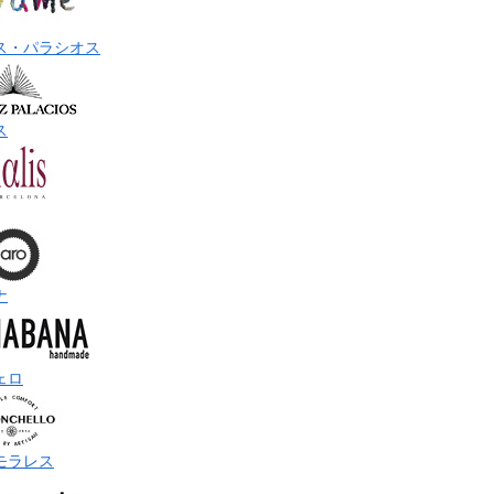
ス・パラシオス
ス
ナ
ェロ
モラレス