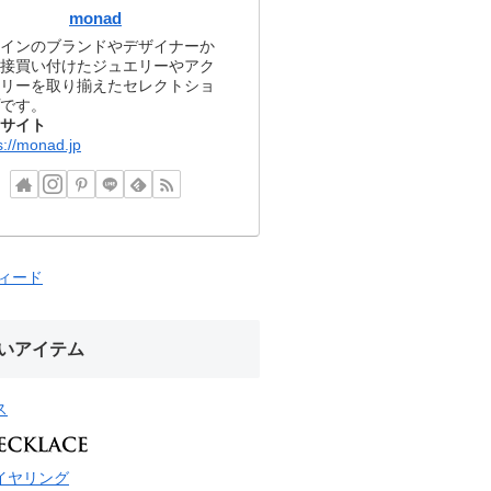
monad
インのブランドやデザイナーか
接買い付けたジュエリーやアク
リーを取り揃えたセレクトショ
です。
サイト
s://monad.jp
フィード
いアイテム
ス
イヤリング