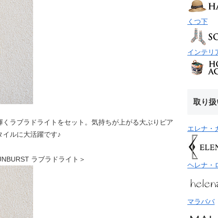
くつ下
インテリ
取り扱
輝くラブラドライトをセット。気持ちが上がる大ぶりピア
エレナ・
タイルに大活躍です♪
 SUNBURST ラブラドライト＞
ヘレナ・
マラババ