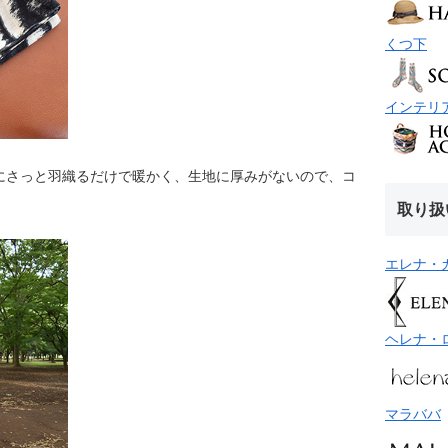
くつ下
インテリ
にさっと羽織るだけで暖かく、生地に厚みがないので、コ
取り扱
エレナ・
ヘレナ・
マラババ