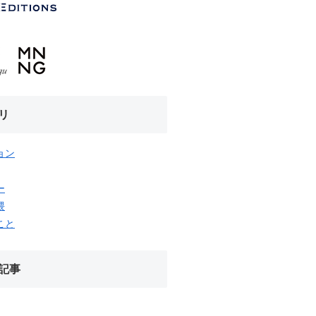
リ
ョン
ー
隈
こと
記事