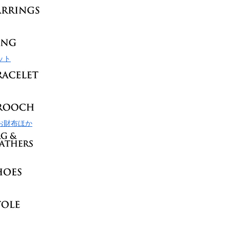
ット
お財布ほか