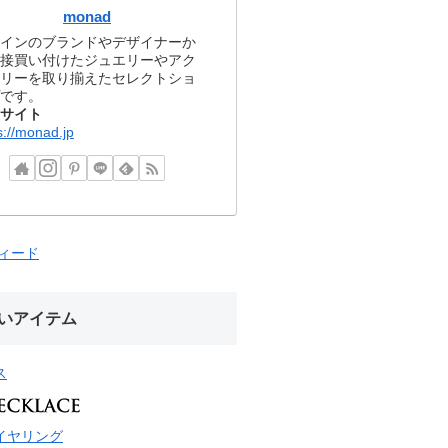
monad
インのブランドやデザイナーか
接買い付けたジュエリーやアク
リーを取り揃えたセレクトショ
です。
サイト
s://monad.jp
フィード
いアイテム
ス
イヤリング