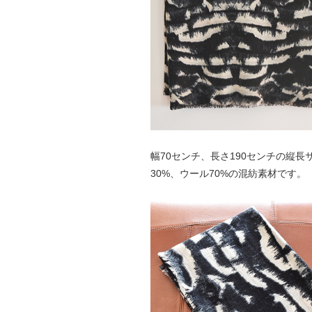
幅70センチ、長さ190センチの縦
30%、ウール70%の混紡素材です。