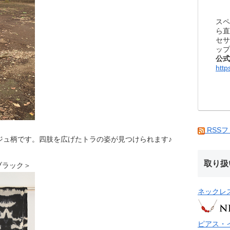
スペ
ら直
セサ
ップ
公式
http
RSS
ジュ柄です。四肢を広げたトラの姿が見つけられます♪
取り扱
A ブラック＞
ネックレ
ピアス・