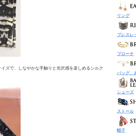
リング
ブレスレ
ブローチ
長サイズで、しなやかな手触りと光沢感を楽しめるシルク
バッグ、
シューズ
ストール
帽子