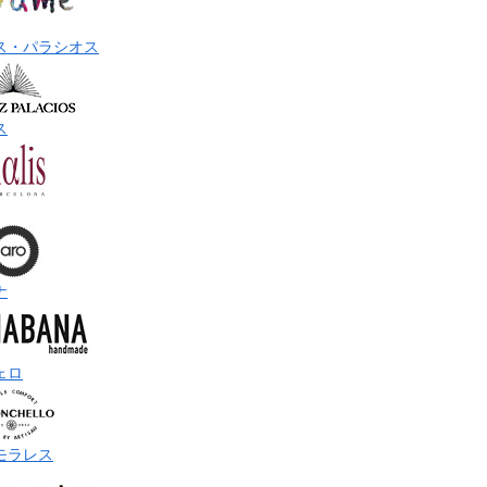
ス・パラシオス
ス
ナ
ェロ
モラレス