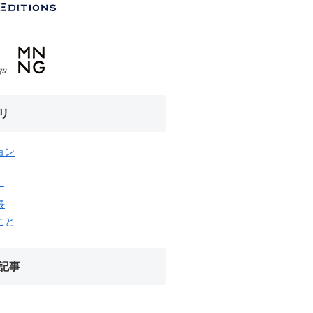
リ
ョン
ー
隈
こと
記事