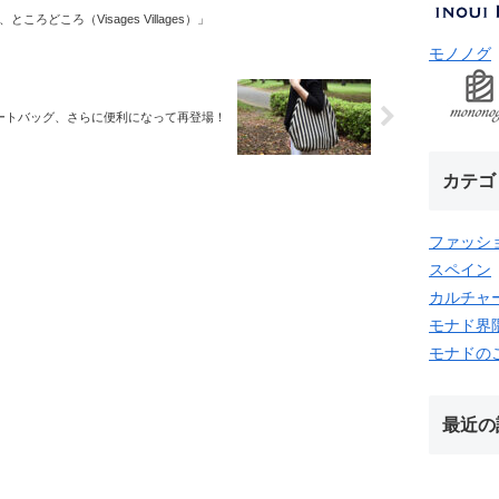
ころどころ（Visages Villages）」
モノノグ
ートバッグ、さらに便利になって再登場！
カテゴ
ファッシ
スペイン
カルチャ
モナド界
モナドの
最近の