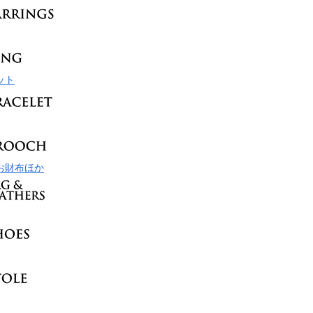
ット
お財布ほか