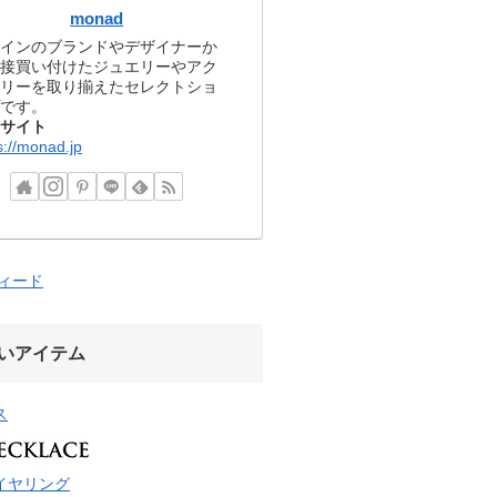
monad
インのブランドやデザイナーか
接買い付けたジュエリーやアク
リーを取り揃えたセレクトショ
です。
サイト
s://monad.jp
フィード
いアイテム
ス
イヤリング