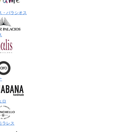
ス・パラシオス
ス
ナ
ェロ
モラレス