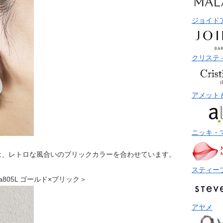
ジョイド
クリステ
アメット
ニッキ・
は、レトロな風合いのブリックカラーを合わせています。
スティー
 vea805L ゴールド×ブリック＞
アヤメ