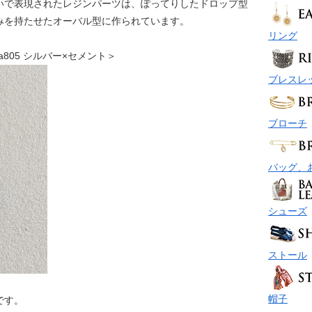
いで表現されたレジンパーツは、ぽってりしたドロップ型
みを持たせたオーバル型に作られています。
リング
 vea805 シルバー×セメント＞
ブレスレ
ブローチ
バッグ、
シューズ
ストール
帽子
です。