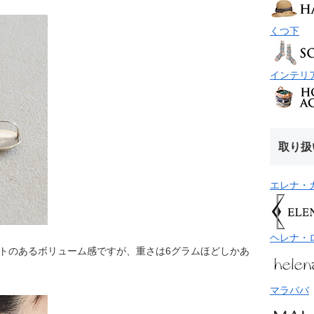
くつ下
インテリ
取り扱
エレナ・
ヘレナ・
クトのあるボリューム感ですが、重さは6グラムほどしかあ
マラババ