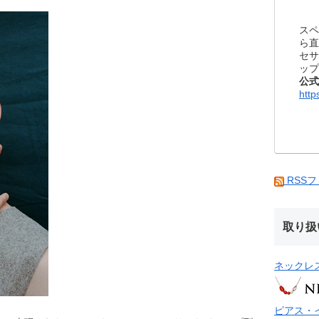
スペ
ら直
セサ
ップ
公式
http
RSS
取り扱
ネックレ
ピアス・