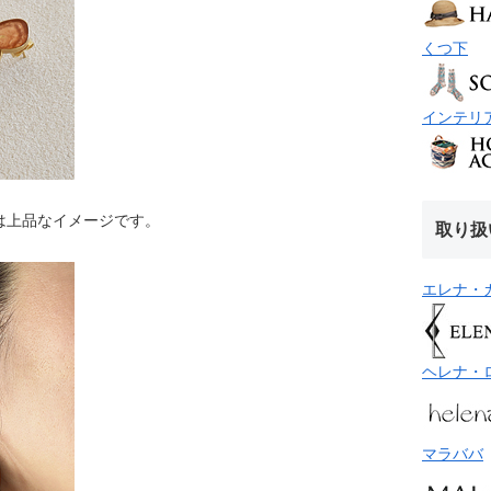
くつ下
インテリ
は上品なイメージです。
取り扱
エレナ・
ヘレナ・
マラババ