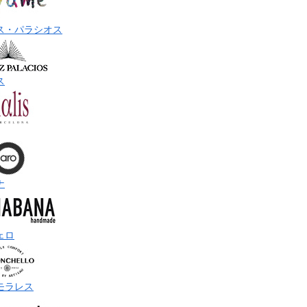
ス・パラシオス
ス
ナ
ェロ
モラレス