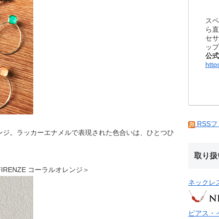
スペ
ら直
セサ
ップ
公式
http
RSS
ンジ。ラッカーエナメルで表現された色合いは、ひとつひ
取り扱
ス FIRENZE コーラルオレンジ＞
ネックレ
ピアス・