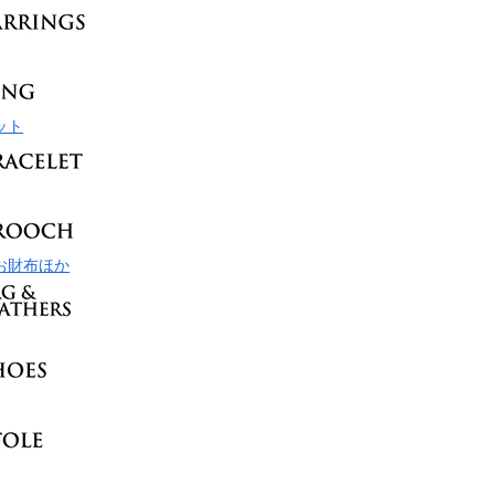
ット
お財布ほか