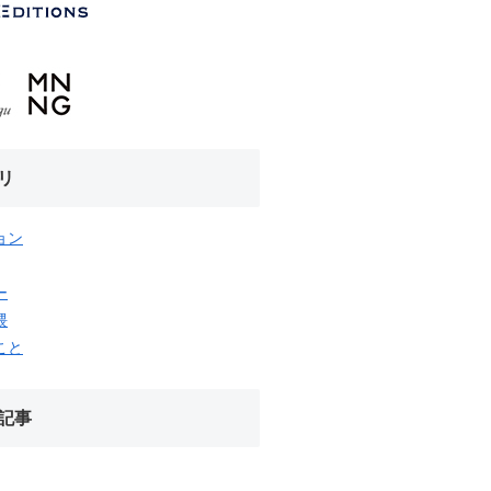
リ
ョン
ー
隈
こと
記事