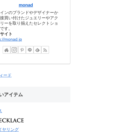
monad
インのブランドやデザイナーか
接買い付けたジュエリーやアク
リーを取り揃えたセレクトショ
です。
サイト
s://monad.jp
フィード
いアイテム
ス
イヤリング