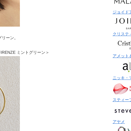
ジョイド
クリステ
グリーン。
ス FIRENZE ミントグリーン＞
アメット
ニッキ・
スティー
アヤメ