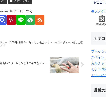
ング
ファッション
monadをフォローする
モノノグ
カテゴ
ドゥース2018秋冬新作：瑞々しい色合いとユニークなチェーン使いが目
レス
ファッシ
スペイン
カルチャ
な色合いのポーセリンとオニキスをセット
モナド界
モナドの
最近の