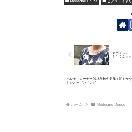
Medecine Douce
ピアス・イヤリ
メディスン・
を引くネック
ヘレナ・ローナー2018年秋冬新作：艶やか
したオープンリング
ホーム
Medecine Douce