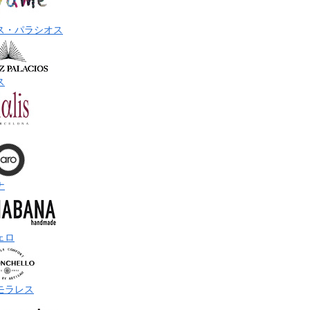
ス・パラシオス
ス
ナ
ェロ
モラレス