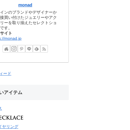
monad
インのブランドやデザイナーか
接買い付けたジュエリーやアク
リーを取り揃えたセレクトショ
です。
サイト
s://monad.jp
フィード
いアイテム
ス
イヤリング