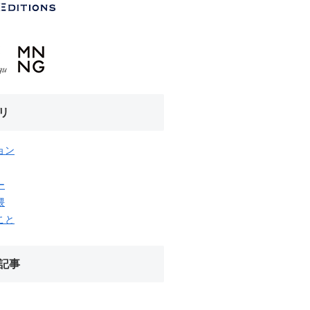
リ
ョン
ー
隈
こと
記事