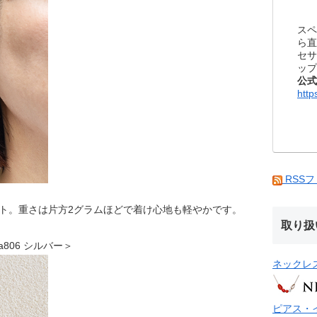
スペ
ら直
セサ
ップ
公式
http
RSS
エット。重さは片方2グラムほどで着け心地も軽やかです。
取り扱
vea806 シルバー＞
ネックレ
ピアス・