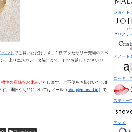
ジョイド
クリステ
イベント
でご覧いただけます。2階 アクセサリー売場のスペ
アメット
ゾーン、上りエスカレータ脇）まで、ぜひお越しください♪♪
ニッキ・
まで根津の店舗をお休み
いたします。ご不便をお掛けいたしま
ます。通販や商品についてはメール（
shop@monad.jp
）で
スティー
アヤメ
ング
ファッション