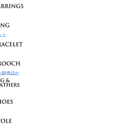
ット
お財布ほか