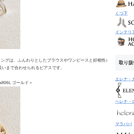
くつ下
インテリ
ィングは、ふんわりとしたブラウスやワンピースと好相性♪
取り扱
装いまで合わせられるピアスです。
エレナ・
vea806L ゴールド＞
ヘレナ・
マラババ