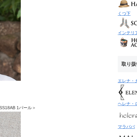
くつ下
インテリ
取り扱
エレナ・
ヘレナ・
34SS18AB 1パール＞
マラババ