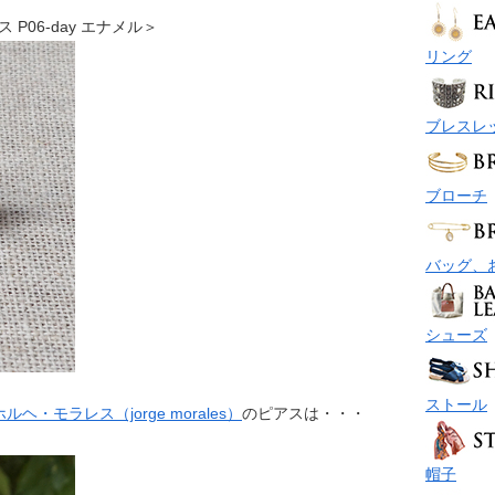
アス P06-day エナメル＞
リング
ブレスレ
ブローチ
バッグ、
シューズ
ストール
ホルヘ・モラレス（jorge morales）
のピアスは・・・
帽子