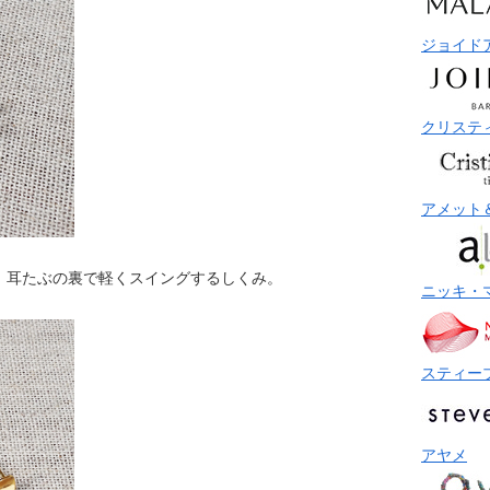
ジョイド
クリステ
アメット
、耳たぶの裏で軽くスイングするしくみ。
ニッキ・
スティー
アヤメ