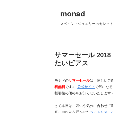
monad
スペイン・ジュエリーのセレクト
サマーセール 201
たいピアス
モナドの
サマーセール
は、涼しいご
料
無料
です♪
公式サイト
で気になる
割引後の価格をお知らせいたします♪
さて本日は、装いや気分に合わせて
真っ白な花を咲かせた
ベアトリス・パラ