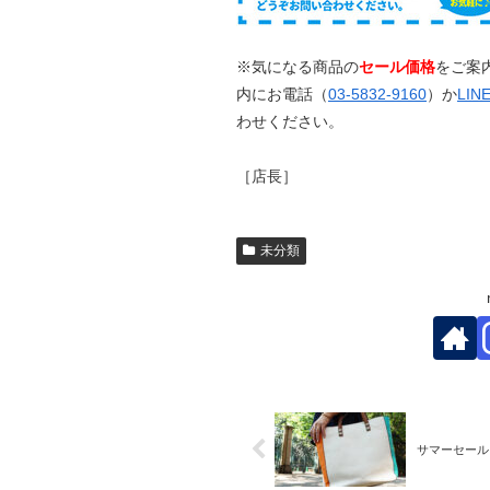
※気になる商品の
セール価格
をご案
内にお電話（
03-5832-9160
）か
LI
わせください。
［店長］
未分類
サマーセール 2