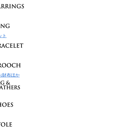
ット
お財布ほか