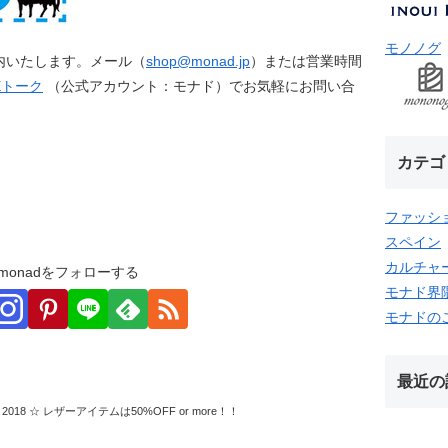
モノノグ
内いたします。メール（
shop@monad.jp
）または営業時間
NEトーク
（公式アカウント：モナド）でお気軽にお問い合
カテゴ
ファッシ
スペイン
カルチャ
monadをフォローする
モナド界
モナドの
最近の
018 ☆ レザーアイテムは50%OFF or more！！