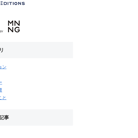
リ
ョン
ー
隈
こと
記事