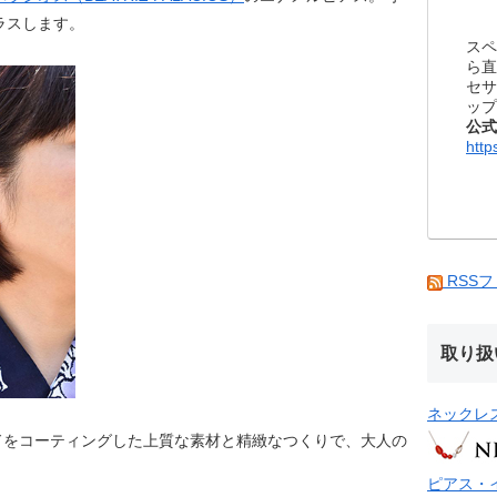
ラスします。
スペ
ら直
セサ
ップ
公式
http
RSS
取り扱
ネックレ
ドをコーティングした上質な素材と精緻なつくりで、大人の
ピアス・