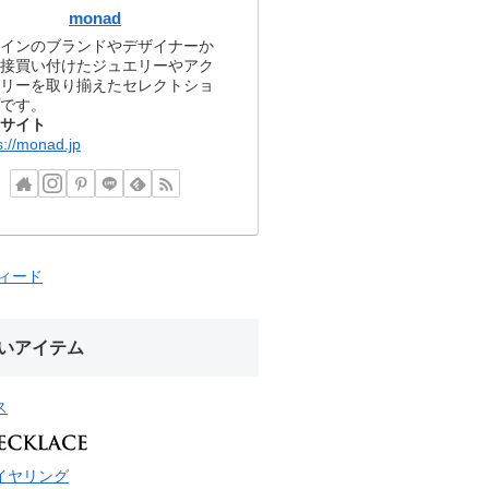
monad
インのブランドやデザイナーか
接買い付けたジュエリーやアク
リーを取り揃えたセレクトショ
です。
サイト
s://monad.jp
フィード
いアイテム
ス
イヤリング