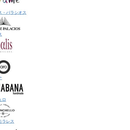
ス・パラシオス
ス
ナ
ェロ
モラレス