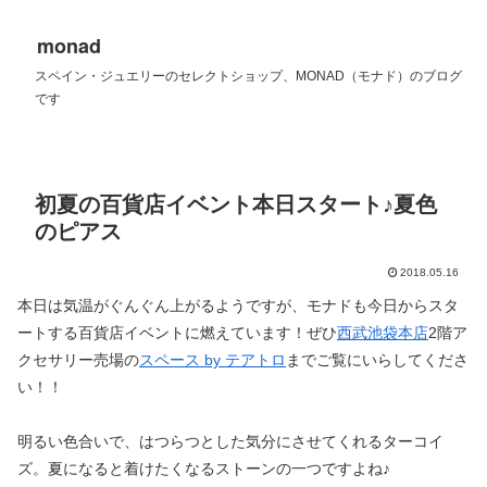
monad
スペイン・ジュエリーのセレクトショップ、MONAD（モナド）のブログ
です
初夏の百貨店イベント本日スタート♪夏色
のピアス
2018.05.16
本日は気温がぐんぐん上がるようですが、モナドも今日からスタ
ートする百貨店イベントに燃えています！ぜひ
西武池袋本店
2階ア
クセサリー売場の
スペース by テアトロ
までご覧にいらしてくださ
い！！
明るい色合いで、はつらつとした気分にさせてくれるターコイ
ズ。夏になると着けたくなるストーンの一つですよね♪