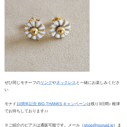
ぜひ同じモチーフの
リング
や
ネックレス
と一緒にお楽しみくださ
い
モナド
10周年記念 BIG THANKS キャンペーン
は残り3日間♪ 根津
でお待ちしております♪♪
※ご紹介のピアスは通販可能です。メール（
shop@monad.jp
）ま