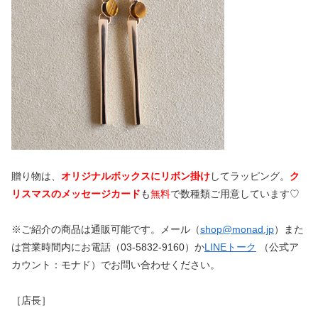
贈り物は、
オリジナルボックスにリボン掛け
してラッピング。
ク
リスマスのメッセージカード
も
無料
で数種類ご用意しています♡
※ご紹介の商品は通販可能です。メール（
shop@monad.jp
）また
は営業時間内にお電話（03-5832-9160）か
LINEトーク
（公式ア
カウント：モナド）でお問い合わせください。
［店長］