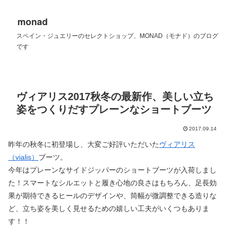
monad
スペイン・ジュエリーのセレクトショップ、MONAD（モナド）のブログ
です
ヴィアリス2017秋冬の最新作、美しい立ち
姿をつくりだすプレーンなショートブーツ
2017.09.14
昨年の秋冬に初登場し、大変ご好評いただいた
ヴィアリス
（vialis）
ブーツ。
今年はプレーンなサイドジッパーのショートブーツが入荷しまし
た！スマートなシルエットと履き心地の良さはもちろん、足長効
果が期待できるヒールのデザインや、筒幅が微調整できる造りな
ど、立ち姿を美しく見せるための嬉しい工夫がいくつもありま
す！！