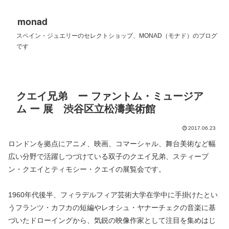
monad
スペイン・ジュエリーのセレクトショップ、MONAD（モナド）のブログ
です
クエイ兄弟 ー ファントム・ミュージア
ム ー 展 渋谷区立松濤美術館
2017.06.23
ロンドンを拠点にアニメ、映画、コマーシャル、舞台美術など幅
広い分野で活躍しつづけている双子のクエイ兄弟、スティーブ
ン・クエイとティモシー・クエイの展覧会です。
1960年代後半、フィラデルフィア芸術大学在学中に手掛けたとい
うフランツ・カフカの短編やレオシュ・ヤナーチェクの音楽に基
づいたドローイングから、気鋭の映像作家として注目を集めはじ