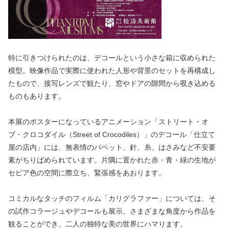
特に引きつけられたのは、デコールという小さな箱に収められた
模型。映像作品で実際に使われた人形や背景のセットを再構成し
たもので、接写レンズで観たり、窓やドアの隙間から覗き込める
ものもあります。
本展のポスターになっているアニメーション「ストリート・オ
ブ・クロコダイル（
Street of Crocodiles
）」のデコール「仕立て
屋の店内」には、無表情のパペット、針、糸、はさみなど不安要
素がちりばめられています。片隅に置かれた赤・青・緑の生地が
セピア色の空間に際立ち、緊張感をあおります。
コミカルなタッチのフィルム「カリグラファー」については、そ
の試作コラージュやデコールも展示。さまざまな角度から作品を
観ることができ、二人の独特な美の世界にハマります。