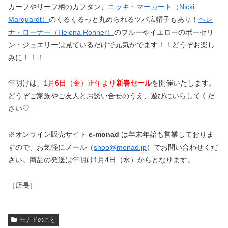
カーフやリーフ柄のカフタン、
ニッキ・マーカート（Nicki
Marquardt）
のくるくるっと丸められるツバ広帽子もあり！
ヘレ
ナ・ローナー（Helena Rohner）
のブルーやイエローのポーセリ
ン・ジュエリーは見ているだけで元気がでます！！どうぞお楽し
みに！！！
年明けは、
1月6日（金）正午より
新春セール
を開催いたします。
どうぞご家族やご友人とお誘い合せのうえ、遊びにいらしてくだ
さい♡
※オンライン販売サイト
e-monad
は年末年始も営業しておりま
すので、お気軽にメール（
shoo@monad.jp
）でお問い合わせくだ
さい。商品の発送は年明け1月4日（水）からとなります。
［店長］
モナドのこと