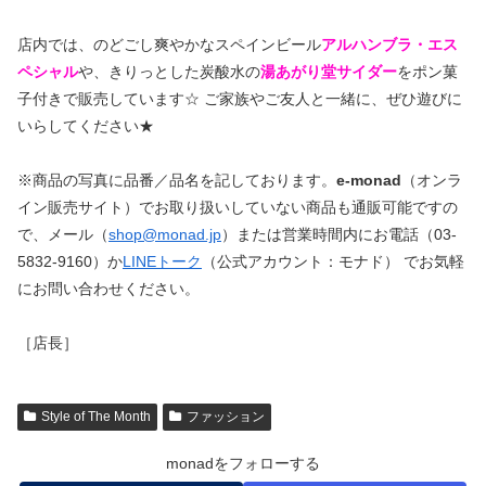
店内では、のどごし爽やかなスペインビール
アルハンブラ・エス
ペシャル
や、きりっとした炭酸水の
湯あがり堂サイダー
をポン菓
子付きで販売しています☆ ご家族やご友人と一緒に、ぜひ遊びに
いらしてください★
※商品の写真に品番／品名を記しております。
e-monad
（オンラ
イン販売サイト）でお取り扱いしていない商品も通販可能ですの
で、メール（
shop@monad.jp
）または営業時間内にお電話（03-
5832-9160）か
LINEトーク
（公式アカウント：モナド） でお気軽
にお問い合わせください。
［店長］
Style of The Month
ファッション
monadをフォローする