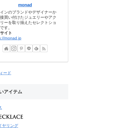
monad
インのブランドやデザイナーか
接買い付けたジュエリーやアク
リーを取り揃えたセレクトショ
です。
サイト
s://monad.jp
フィード
いアイテム
ス
イヤリング