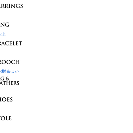
ット
お財布ほか