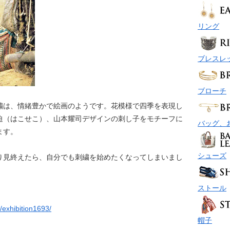
リング
ブレスレ
ブローチ
繍は、情緒豊かで絵画のようです。花模様で四季を表現し
迫（はこせこ）、山本耀司デザインの刺し子をモチーフに
バッグ、
ます。
シューズ
り見終えたら、自分でも刺繍を始めたくなってしまいまし
ストール
/exhibition1693/
帽子