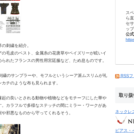
スペ
ら直
セサ
ップ
公式
http
界の刺繍を紹介。
アの毛皮のベスト、金属糸の花唐草やペイズリーが眩いイ
められたフランスの男性用宮廷服など、ため息ものです。
た刺繍のサンプラーや、モフルというシーア派ムスリムが礼
RSS
ンカチのような布も見られます。
取り扱
縁起の良いとされる動物や植物などをモチーフにした華や
す。カラフルで多様なステッチの間にミラー・ワークがあ
ネックレ
獣や邪悪なものから守ってくれるそう。
ピアス・