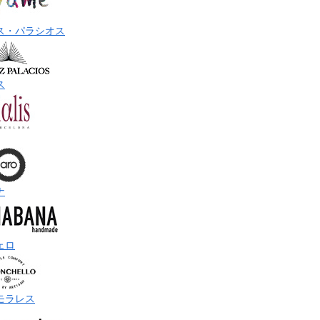
ス・パラシオス
ス
ナ
ェロ
モラレス