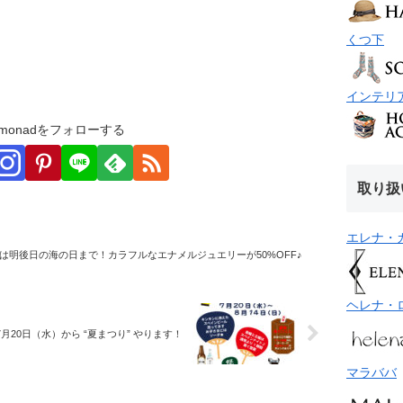
くつ下
インテリ
monadをフォローする
取り扱
エレナ・
は明後日の海の日まで！カラフルなエナメルジュエリーが50%OFF♪
ヘレナ・
7月20日（水）から “夏まつり” やります！
マラババ