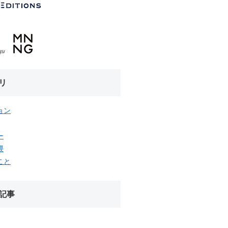
リ
ョン
ー
隈
こと
記事