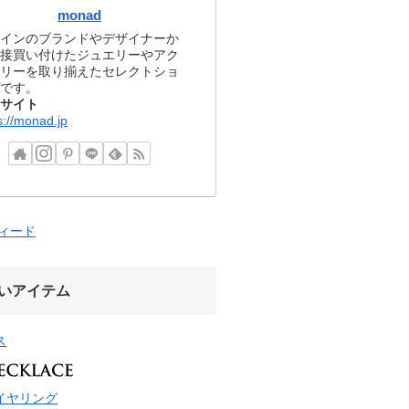
monad
インのブランドやデザイナーか
接買い付けたジュエリーやアク
リーを取り揃えたセレクトショ
です。
サイト
s://monad.jp
フィード
いアイテム
ス
イヤリング