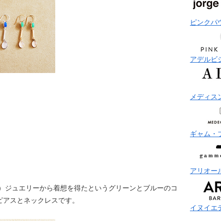
ピンクパ
アデルビ
メディス
ギャム・
アリオー
RI）ジュエリーから着想を得たというグリーンとブルーのコ
ピアスとネックレスです。
イヌイエ