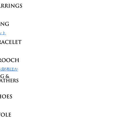
ット
お財布ほか