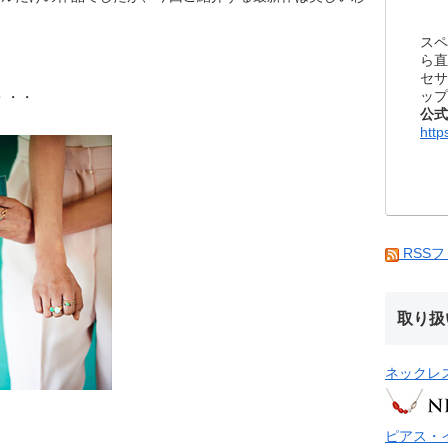
スペ
ら直
セサ
ップ
・・・
公式
http
RSS
取り扱
ネックレ
。
ピアス・