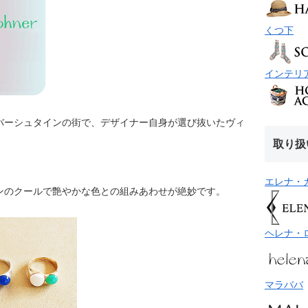
くつ下
インテリ
バーシュタインの街で、デザイナー自身が選び抜いたヴィ
取り扱
エレナ・
ンのクールで艶やかな色との組みあわせが絶妙です。
ヘレナ・
マラババ