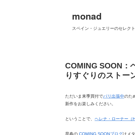
monad
スペイン・ジュエリーのセレクト
COMING SOO
りすぐりのストー
ただいま来季買付で
パリ出張中
のため
新作をお楽しみください。
ということで、
ヘレナ・ローナー（Hele
早春の
COMING SOONブログ
はメ