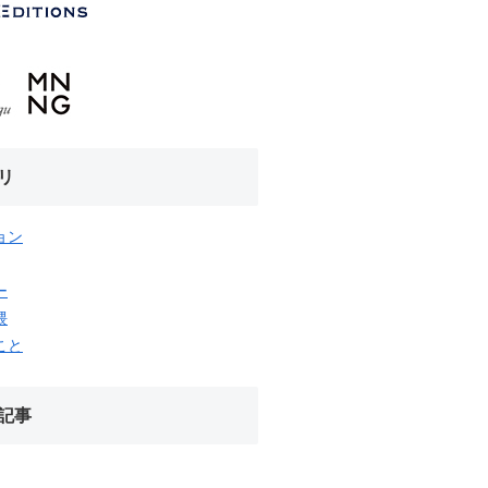
リ
ョン
ー
隈
こと
記事