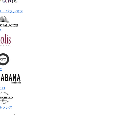
ス・パラシオス
ス
ナ
ェロ
モラレス