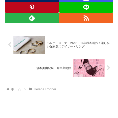
ヘレナ・ローナーの2015-16年秋冬新作：柔らか
い光を放つデイリー・リング
森本美由紀展 弥生美術館
ホーム
Helena Rohner