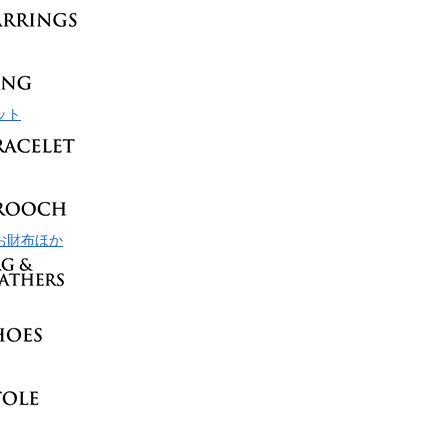
ット
お財布ほか