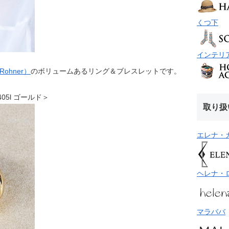
くつ下
インテリ
ohner）
のボリュームあるリング＆ブレスレットです。
r405l ゴールド＞
取り扱
エレナ・
ヘレナ・
マラババ