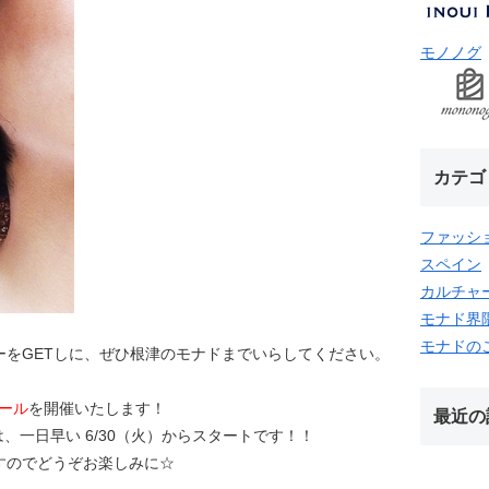
モノノグ
カテゴ
ファッシ
スペイン
カルチャ
モナド界
モナドの
ーをGETしに、ぜひ根津のモナドまでいらしてください。
ール
を開催いたします！
最近の
、一日早い 6/30（火）からスタートです！！
すのでどうぞお楽しみに☆