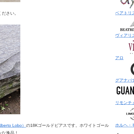
ベアトリ
ください。
ヴィアリ
アロ
グアナバ
リモンチ
ホルヘ・
rto Lobo）
の18Kゴールドピアスです。ホワイトゴール
ンな逸品！