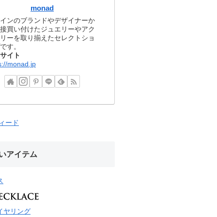
monad
インのブランドやデザイナーか
接買い付けたジュエリーやアク
リーを取り揃えたセレクトショ
です。
サイト
s://monad.jp
フィード
いアイテム
ス
イヤリング