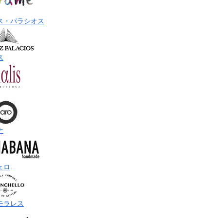
ス・パラシオス
ス
ナ
ェロ
モラレス