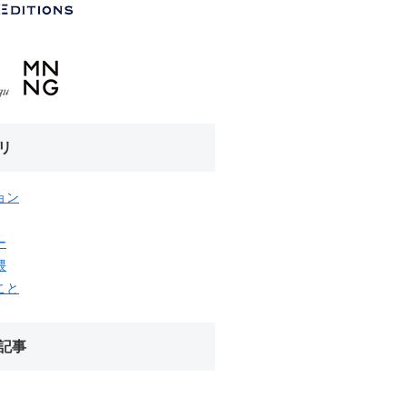
リ
ョン
ー
隈
こと
記事