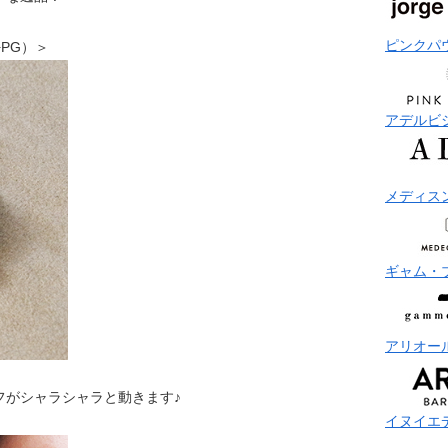
ピンクパ
G+PG）＞
アデルビ
メディス
ギャム・
アリオー
フがシャラシャラと動きます♪
イヌイエ