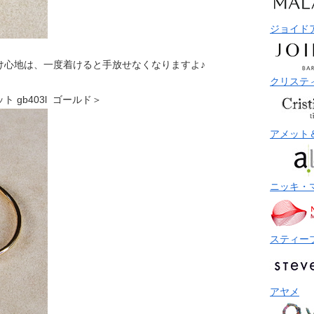
ジョイド
け心地は、一度着けると手放せなくなりますよ♪
クリステ
レット gb403l ゴールド＞
アメット
ニッキ・
スティー
アヤメ