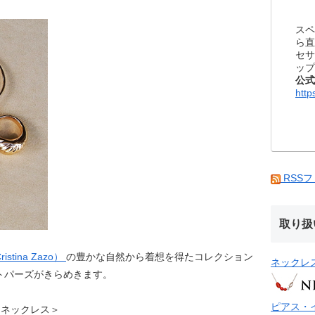
スペ
ら直
セサ
ップ
公式
http
RSS
取り扱
tina Zazo）
の豊かな自然から着想を得たコレクション
ネックレ
トパーズがきらめきます。
ピアス・
TOA ネックレス＞