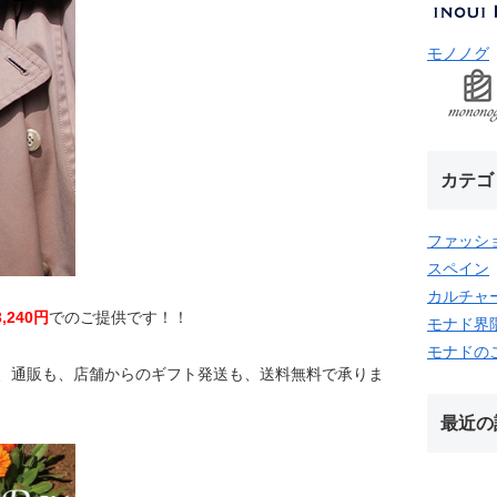
モノノグ
カテゴ
ファッシ
スペイン
カルチャ
,240円
でのご提供です！！
モナド界
モナドの
は、通販も、店舗からのギフト発送も、送料無料で承りま
。
最近の