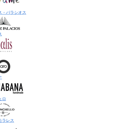
ス・パラシオス
ス
ナ
ェロ
モラレス