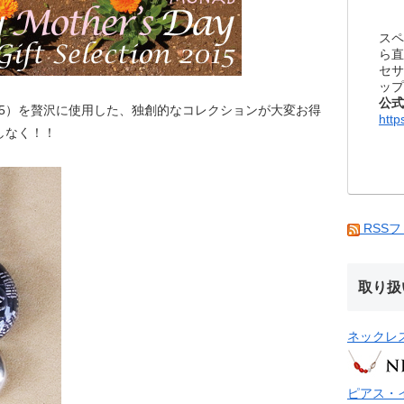
スペ
ら直
セサ
ップ
公式
25）を贅沢に使用した、独創的なコレクションが大変お得
http
しなく！！
RSS
取り扱
ネックレ
ピアス・