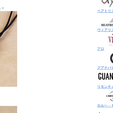
レス＞
ベアトリ
ヴィアリ
アロ
グアナバ
リモンチ
。
ホルヘ・