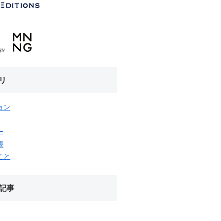
リ
ョン
ー
隈
こと
記事