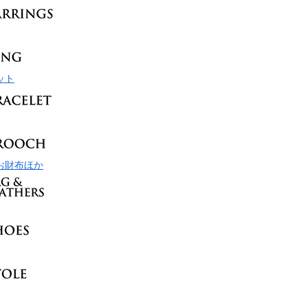
ット
お財布ほか