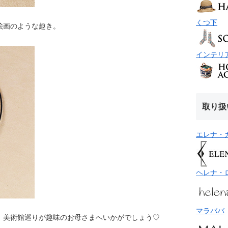
くつ下
絵画のような趣き。
インテリ
取り扱
エレナ・
ヘレナ・
マラババ
。美術館巡りが趣味のお母さまへいかがでしょう♡