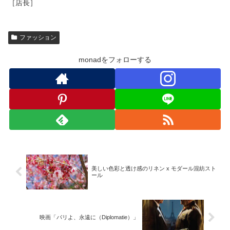
［店長］
ファッション
monadをフォローする
美しい色彩と透け感のリネン x モダール混紡スト
ール
映画「パリよ、永遠に（Diplomatie）」