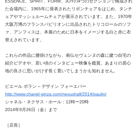
ESSENCE、SPIRIT、FORM、JOYの4つのセクションで構成され
た会場内に、1965年に発表されたリボンチェアをはじめ、タンチ
ェアやマッシュルームチェアが展示されています。また、1970年
大阪万博のフランスパビリオンに出品されたトリコロールのソフ
ァ、アンフィスは、本展のために日本をイメージする白と赤に衣
替えされています。
これらの作品に腰掛けながら、南仏セヴェンヌの森に建つ自宅の
紹介ビデオや、若い頃のインタビュー映像を鑑賞。あまりの居心
地の良さに思いがけず長く寛いでしまうかも知れません。
ピエール ポラン – デザイン フォーエバー
http://www.chanel-ginza.com/nexushall/2014/paulin/
シャネル・ネクサス・ホール：12時ー20時
2014年9月26日（金）まで
［店長］