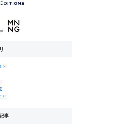
リ
ョン
ー
隈
こと
記事