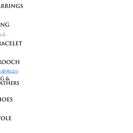
ット
お財布ほか