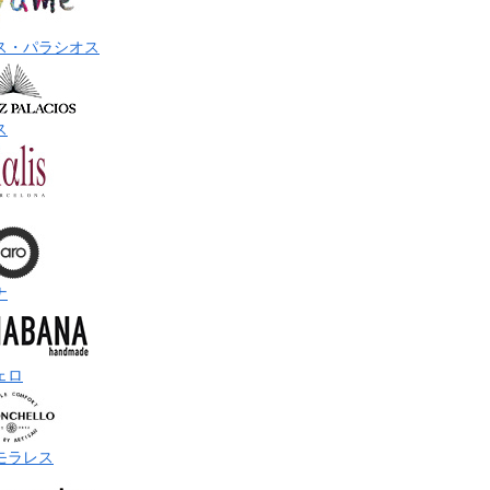
ス・パラシオス
ス
ナ
ェロ
モラレス