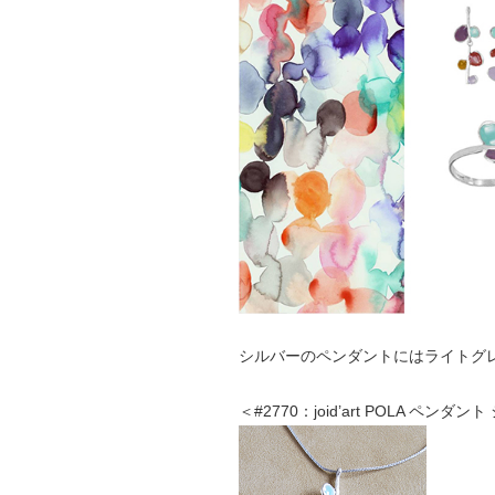
シルバーのペンダントにはライトグ
＜#2770：joid’art POLA ペンダ