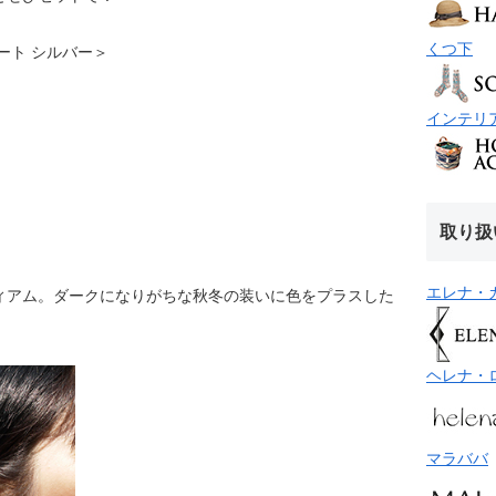
くつ下
 ショート シルバー＞
インテリ
取り扱
エレナ・
ィアム。ダークになりがちな秋冬の装いに色をプラスした
ヘレナ・
マラババ