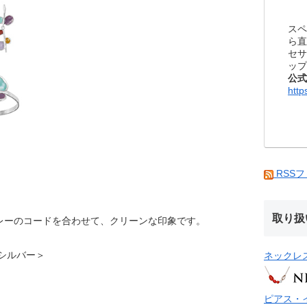
スペ
ら直
セサ
ップ
公式
http
RSS
取り扱
レーのコードを合わせて、クリーンな印象です。
ント シルバー＞
ネックレ
ピアス・