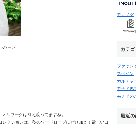
モノノグ
 シルバー＞
カテゴ
ファッシ
スペイン
カルチャ
モナド界
モナドの
ナメルワークは冴え渡ってますね。
最近の
A コレクションは、秋のワードローブにぜひ加えて欲しいコ