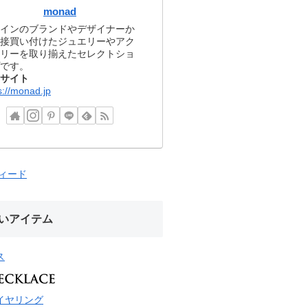
monad
インのブランドやデザイナーか
接買い付けたジュエリーやアク
リーを取り揃えたセレクトショ
です。
サイト
s://monad.jp
フィード
いアイテム
ス
イヤリング