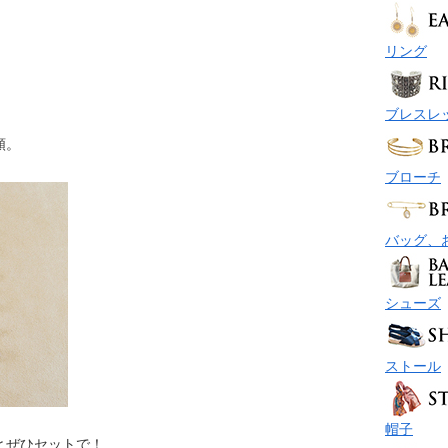
リング
ブレスレ
類。
ブローチ
バッグ、
シューズ
ストール
帽子
とぜひセットで！