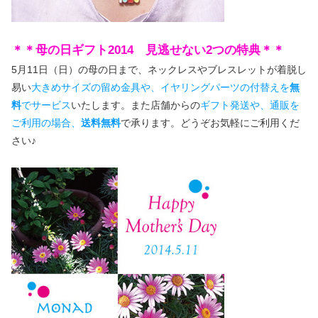
＊＊母の日ギフト2014 見逃せない2つの特典＊＊
5月11日（日）の母の日まで、ネックレスやブレスレットが着脱し
易い
大きめサイズの留め金具や、イヤリングパーツの付替えを
無
料
でサービス
いたします。また店舗からの
ギフト発送や、通販を
ご利用の場合、
送料無料
で承ります。どうぞお気軽にご利用くだ
さい♪