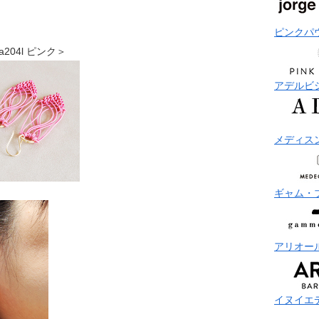
ピンクパ
ea204l ピンク＞
アデルビ
メディス
ギャム・
アリオー
イヌイエ