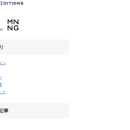
リ
ョン
ー
隈
こと
記事