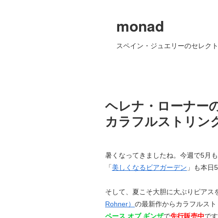
monad
スペイン・ジュエリーのセレクト
ヘレナ・ローナーの
カラフルストリン
暑くなってきましたね。今週で5月も
「
美しくなるビアガーデン
」も本日
そして、夏こそ大胆に大ぶりピアス
Rohner）
の最新作からカラフルスト
ペース オブ ギンザ
で
先行販売中
です