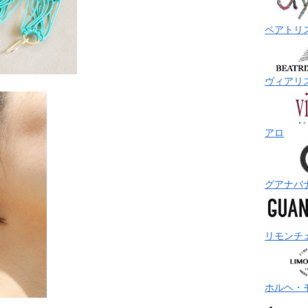
ベアトリ
ヴィアリ
アロ
グアナバ
リモンチ
ホルヘ・