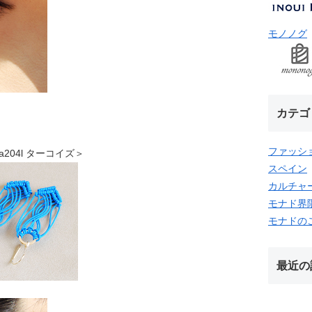
モノノグ
カテゴ
ファッシ
gea204l ターコイズ＞
スペイン
カルチャ
モナド界
モナドの
最近の