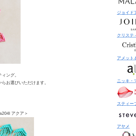
ジョイド
クリステ
アメット
ティング。
ニッキ・
からお選びいただけます。
スティー
ea204l アクア＞
アヤメ