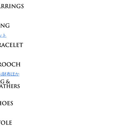
ット
お財布ほか