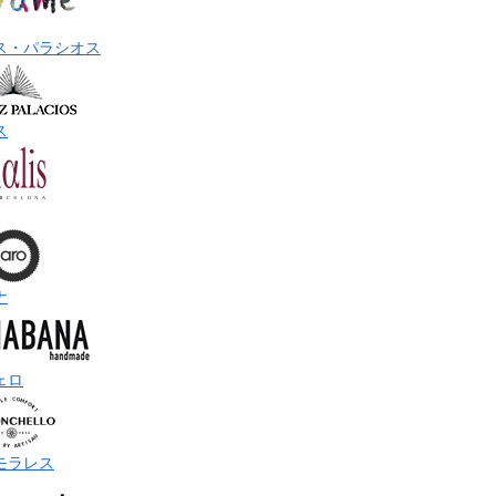
ス・パラシオス
ス
ナ
ェロ
モラレス