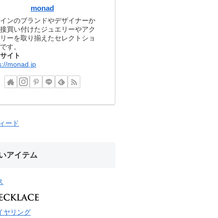
monad
インのブランドやデザイナーか
接買い付けたジュエリーやアク
リーを取り揃えたセレクトショ
です。
サイト
s://monad.jp
フィード
いアイテム
ス
イヤリング