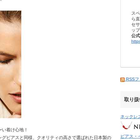
スペ
ら直
セサ
ップ
公式
http
RSS
取り扱
ネックレ
〜い着け心地！
ピアス・
ングピアスと同様、クオリティの高さで選ばれた日本製の