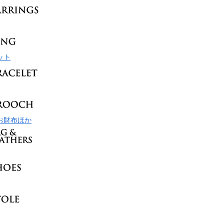
ット
お財布ほか