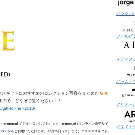
ピンクパ
アデルビ
メディス
ギャム・
マスギフトにおすすめのコレクション写真をまとめた
Gift
すので、どうぞご覧ください！！
アリオー
/gift-for-her-2013/
イト
e-monad
でお取り扱いしております。
e-monad
(オンライン販売サイ
イヌイエ
ンペーン
をご利用いただけます。12月25日（水）まで、クリスマスギフトラ