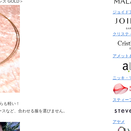
ックレス GOLD＞
ジョイド
クリステ
アメット
ニッキ・
スティー
ちらも軽い！
ースなど、合わせる服を選びません。
アヤメ