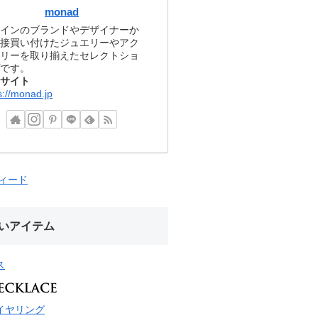
monad
インのブランドやデザイナーか
接買い付けたジュエリーやアク
リーを取り揃えたセレクトショ
です。
サイト
s://monad.jp
フィード
いアイテム
ス
イヤリング