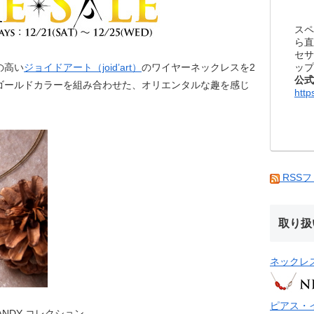
スペ
ら直
セサ
ップ
の高い
ジョイドアート（joid’art）
のワイヤーネックレスを2
公式
ゴールドカラーを組み合わせた、オリエンタルな趣を感じ
http
RSS
取り扱
ネックレ
ピアス・
NDY コレクション。