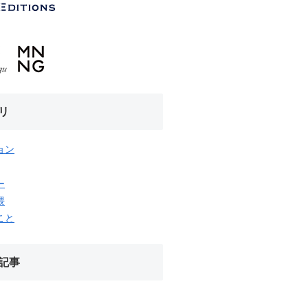
リ
ョン
ー
隈
こと
記事