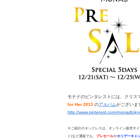
モナドのピンタレストには、クリス
for Her 2013
の
アルバム
がございま
http://www.pinterest.com/monadtokyo
※ご紹介のネックレスは、オンライン販売サ
ト)など通販でも、
プレセール
や
ホリデーキャ