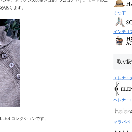
センチ、ネックレスの重さは8グラムほどです。タートルニ
感があります。
くつ下
インテリ
取り扱
エレナ・
ヘレナ・
LLES コレクションです。
マラババ