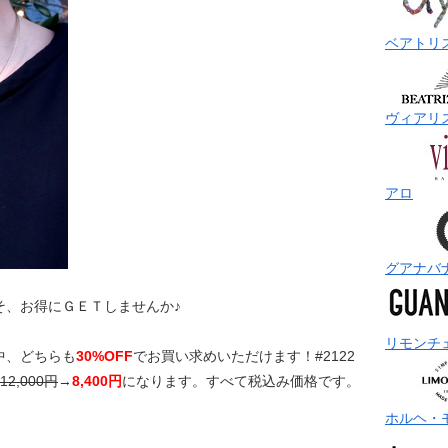
ベアトリ
ヴィアリ
アロ
グアナバ
そ、お得にＧＥＴしませんか♪
リモンチ
中、どちらも
30%OFF
でお買い求めいただけます！#2122
12,000円
→
8,400円
になります。すべて税込み価格です。
ホルヘ・