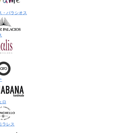
ス・パラシオス
ス
ナ
ェロ
モラレス