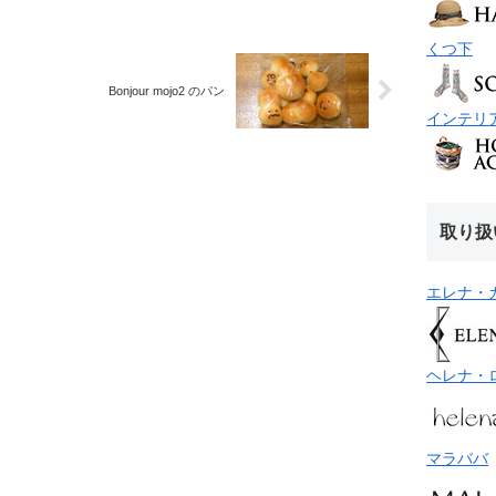
くつ下
Bonjour mojo2 のパン
インテリ
取り扱
エレナ・
ヘレナ・
マラババ