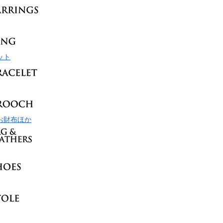
ット
お財布ほか