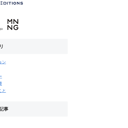
リ
ョン
ー
隈
こと
記事