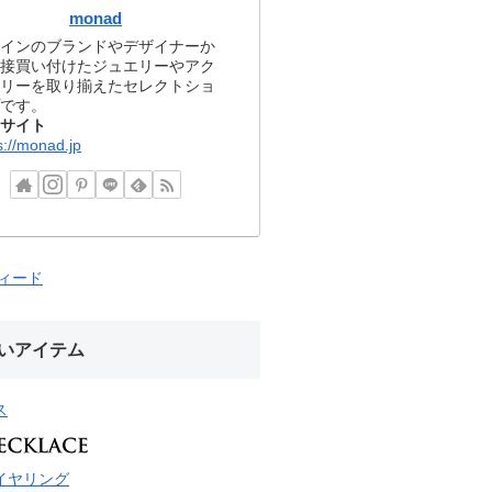
monad
インのブランドやデザイナーか
接買い付けたジュエリーやアク
リーを取り揃えたセレクトショ
です。
サイト
s://monad.jp
フィード
いアイテム
ス
イヤリング