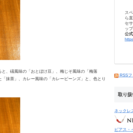
スペ
ら直
セサ
ップ
公式
http
ると、礒風味の「おとぼけ豆」、梅じそ風味の「梅落
RSS
た「抹茶」、カレー風味の「カレービーンズ」と、色とり
取り扱
ネックレ
ピアス・