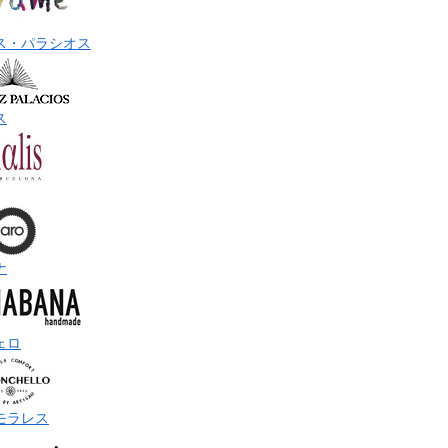
ス・パラシオス
ス
ナ
ェロ
モラレス