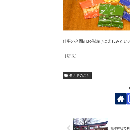
仕事の合間のお茶請けに楽しみたい
［店長］
モナドのこと
根津神社で初