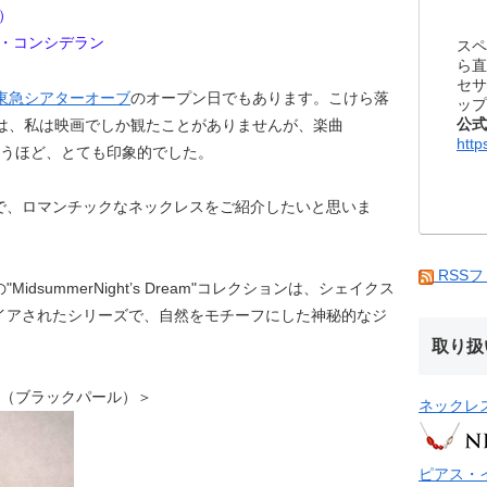
）
 ル・コンシデラン
スペ
ら直
セサ
東急シアターオーブ
のオープン日でもあります。こけら落
ップ
公式
RY」は、私は映画でしか観たことがありませんが、楽曲
http
しまうほど、とても印象的でした。
で、ロマンチックなネックレスをご紹介したいと思いま
RSS
の"MidsummerNight’s Dream"コレクションは、シェイクス
イアされたシリーズで、自然をモチーフにした神秘的なジ
取り扱
ックレス（ブラックパール）＞
ネックレ
ピアス・