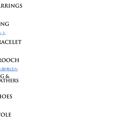
ット
お財布ほか