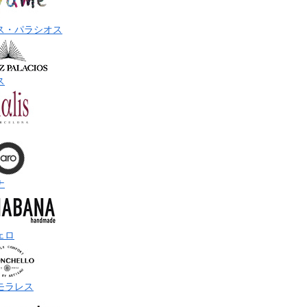
ス・パラシオス
ス
ナ
ェロ
モラレス