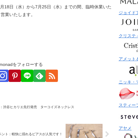
月18日（水）から7月25日（水）までの間、臨時休業いた
ジョイド
り営業いたします。
クリステ
アメット
monadをフォローする
ニッキ・
スティー
：渋谷ヒカリエ先行発売 ターコイズネックレス
アヤメ
ベント：軽快に揺れるピアスが人気です！