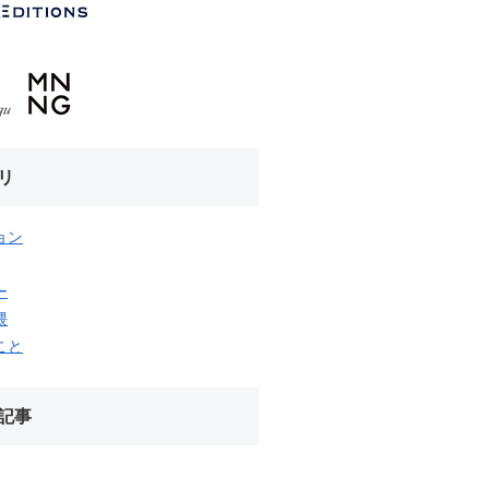
リ
ョン
ー
隈
こと
記事