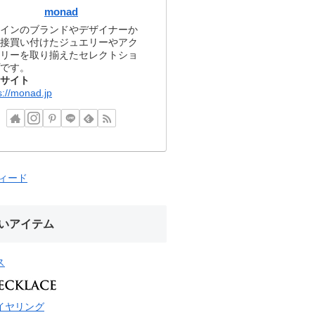
monad
インのブランドやデザイナーか
接買い付けたジュエリーやアク
リーを取り揃えたセレクトショ
です。
サイト
s://monad.jp
フィード
いアイテム
ス
イヤリング