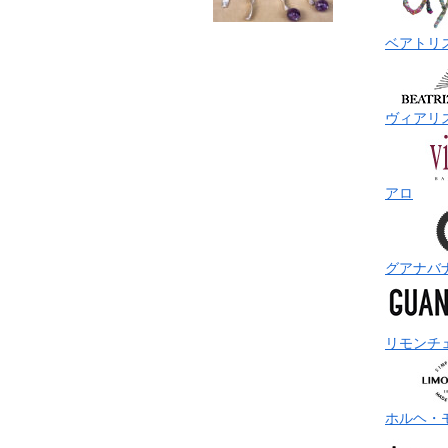
ベアトリ
ヴィアリ
アロ
グアナバ
リモンチ
ホルヘ・