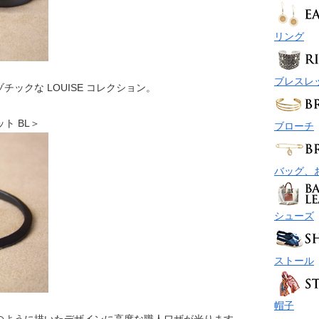
リング
ブレスレ
ックな LOUISE コレクション。
レット BL＞
ブローチ
バッグ、
シューズ
ストール
帽子