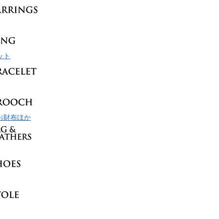
ット
お財布ほか