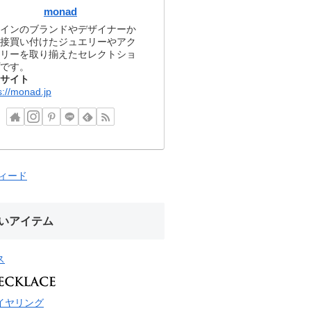
monad
インのブランドやデザイナーか
接買い付けたジュエリーやアク
リーを取り揃えたセレクトショ
です。
サイト
s://monad.jp
フィード
いアイテム
ス
イヤリング