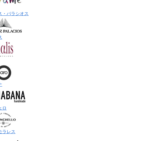
ス・パラシオス
ス
ナ
ェロ
モラレス