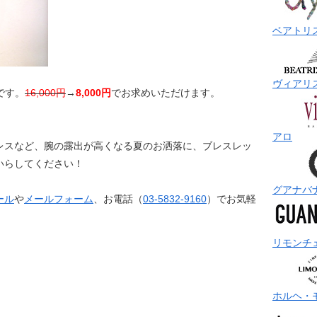
ベアトリ
ヴィアリ
です。
16,000円
→
8,000円
でお求めいただけます。
アロ
レスなど、腕の露出が高くなる夏のお洒落に、ブレスレッ
いらしてください！
グアナバ
ール
や
メールフォーム
、お電話（
03-5832-9160
）でお気軽
リモンチ
ホルヘ・