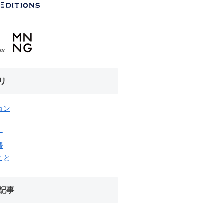
リ
ョン
ー
隈
こと
記事