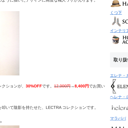
のように描いたデザインに高度な職人ワザが光ります。
くつ下
インテリ
取り扱
エレナ・
レクションが、
30%OFF
です。
12,000円
→
8,400円
でお買い
ヘレナ・
叩いて陰影を持たせた、LECTRA コレクションです。
マラババ
ル＞