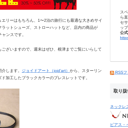
スペ
ら直
ュエリーはもちろん、1〜2泊の旅行にも最適な大きめサイ
セサ
ップ
フラットシューズ、ストローハットなど、店内の商品が
公式
チャンスです。
http
もございますので、週末はぜひ、根津までご覧にいらして
紹介します。
ジョイドアート（joid’art）
から、スターリン
RSS
イズド加工したブラックカラーのブレスレットです。
取り扱
ネックレ
ピアス・