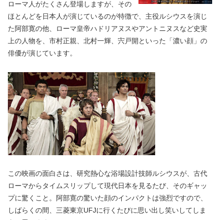
ローマ人がたくさん登場しますが、その
ほとんどを日本人が演じているのが特徴で、主役ルシウスを演じ
た阿部寛の他、ローマ皇帝ハドリアヌスやアントニヌスなど史実
上の人物を、市村正親、北村一輝、宍戸開といった「濃い顔」の
俳優が演じています。
この映画の面白さは、研究熱心な浴場設計技師ルシウスが、古代
ローマからタイムスリップして現代日本を見るたび、そのギャッ
プに驚くこと。阿部寛の驚いた顔のインパクトは強烈ですので、
しばらくの間、三菱東京UFJに行くたびに思い出し笑いしてしま