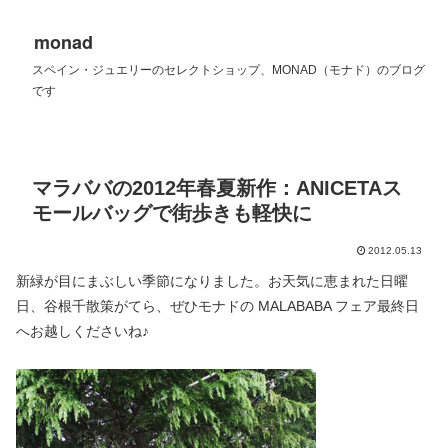
monad
スペイン・ジュエリーのセレクトショップ、MONAD（モナド）のブログ
です
マラババの2012年春夏新作：ANICETAス
モールバッグで街歩きも軽快に
2012.05.13
新緑が目にまぶしい季節になりました。お天気に恵まれた日曜
日、谷根千散策がてら、ぜひモナドの MALABABA フェア最終日
へお越しくださいね♪