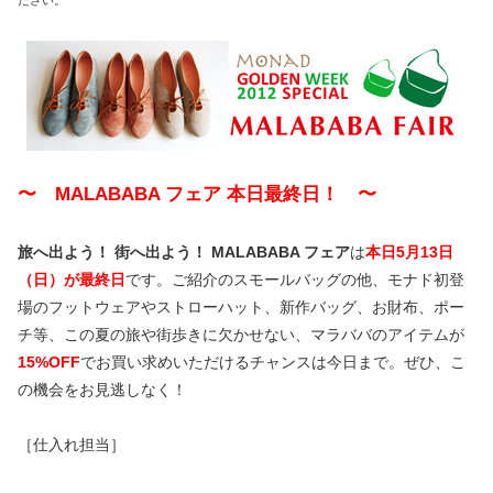
〜 MALABABA フェア 本日最終日！ 〜
旅へ出よう！ 街へ出よう！ MALABABA フェア
は
本日5月13日
（日）
が最終日
です。ご紹介のスモールバッグの他、モナド初登
場のフットウェアやストローハット、新作バッグ、お財布、ポー
チ等、この夏の旅や街歩きに欠かせない、マラババのアイテムが
15%OFF
でお買い求めいただけるチャンスは今日まで。ぜひ、こ
の機会をお見逃しなく！
［仕入れ担当］