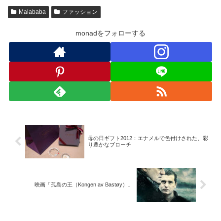
Malababa
ファッション
monadをフォローする
母の日ギフト2012：エナメルで色付けされた、彩
り豊かなブローチ
映画「孤島の王（Kongen av Bastøy）」