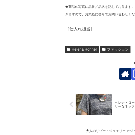
★商品の写真に品番／品名を記しております。
きますので、お気軽に番号でお問い合わせくだ
［仕入れ担当］
Helena Rohner
ファッション
ヘレナ・ロー
リーなネック
大人のリゾートジュエリー カジ