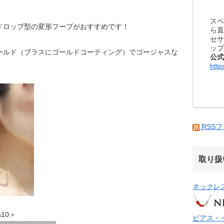
スペ
ドロップ型の変形フープがおすすめです！
ら直
セサ
ップ
ールド（ブラスにゴールドコーティング）でゴージャスな
公式
http
RSS
取り扱
ネックレ
a10＞
ピアス・