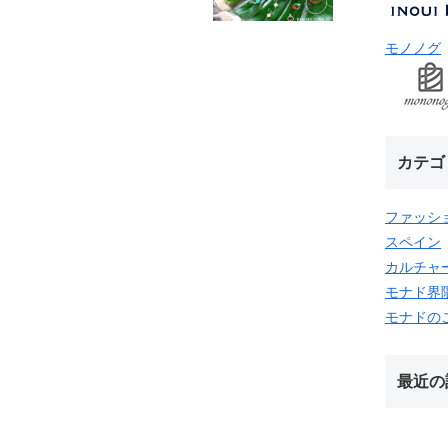
モノノグ
カテゴ
ファッシ
スペイン
カルチャ
モナド界
モナドの
最近の