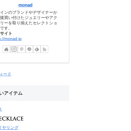
monad
インのブランドやデザイナーか
接買い付けたジュエリーやアク
リーを取り揃えたセレクトショ
です。
サイト
s://monad.jp
フィード
いアイテム
ス
イヤリング