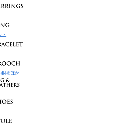
ット
お財布ほか