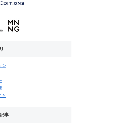
リ
ョン
ー
隈
こと
記事