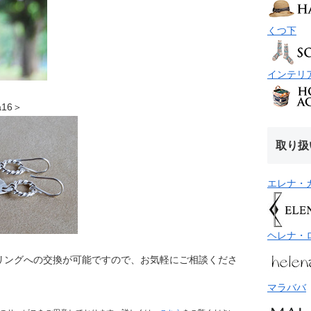
くつ下
インテリ
a16＞
取り扱
エレナ・
ヘレナ・
リングへの交換が可能ですので、お気軽にご相談くださ
マラババ