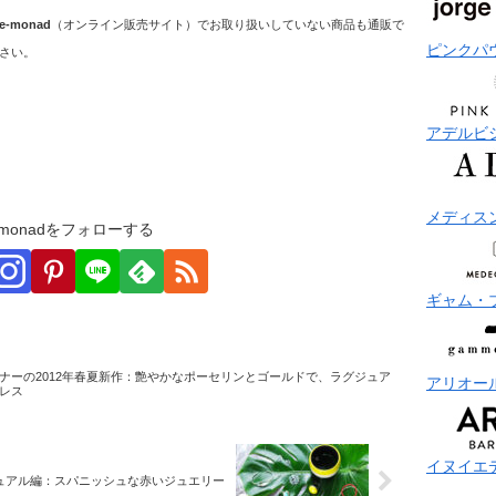
e-monad
（オンライン販売サイト）でお取り扱いしていない商品も通販で
ピンクパ
さい。
アデルビ
メディス
monadをフォローする
ギャム・
ナーの2012年春夏新作：艶やかなポーセリンとゴールドで、ラグジュア
アリオー
レス
イヌイエ
ュアル編：スパニッシュな赤いジュエリー