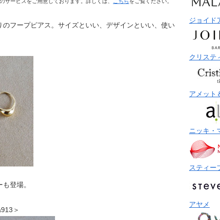
のサービスをご用意しております。詳しくは、
こちら
をご覧ください。
ジョイド
りのフープピアス。サイズといい、デザインといい、使い
クリステ
アメット
ニッキ・
スティー
ーも登場。
アヤメ
a913＞