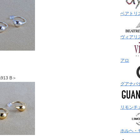
ベアトリ
ヴィアリ
アロ
。
a913 B＞
グアナバ
リモンチ
ホルヘ・