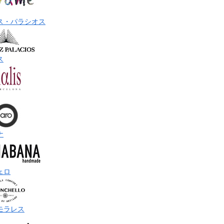
ス・パラシオス
ス
ナ
ェロ
モラレス