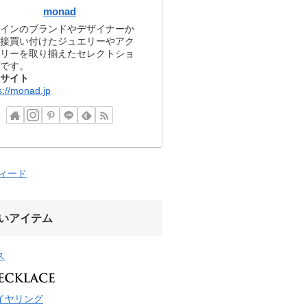
monad
インのブランドやデザイナーか
接買い付けたジュエリーやアク
リーを取り揃えたセレクトショ
です。
サイト
s://monad.jp
フィード
いアイテム
ス
イヤリング