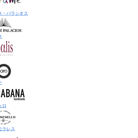
ス・パラシオス
ス
ナ
ェロ
モラレス