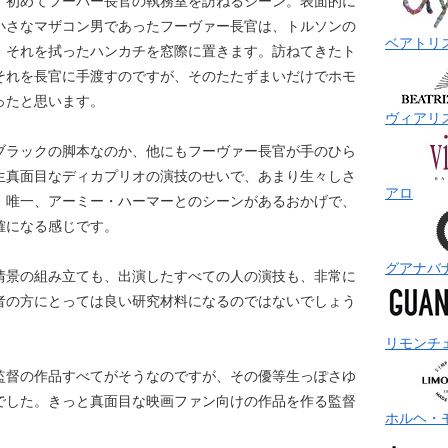
、初めてフーバー長官の執務室を訪ねるシーン。表面的に
小さなマザコン男であったフーヴァー長官は、トルソンの
ベアトリ
、それを拭ったハンカチを窓際に置きます。訪ねてきたト
それを長官に手渡すのですが、そのたたずまいだけでホモ
ったと思います。
ヴィアリ
ブラックの脚本なのか、他にもフーヴァー長官が手のひら
生真面目なディカプリオの演技のせいで、あまり生々しさ
アロ
。唯一、アーミー・ハーマーとのシーンがあるおかげで、
確になる感じです。
グアナバ
情景の組み立ても、出演したすべての人の演技も、非常に
者の方にとっては良い研究材料になるのではないでしょう
リモンチ
監督の作品すべてがそうなのですが、その優等生っぽさゆ
でした。きっと真面目な映画ファン向けの作品を作る監督
ホルヘ・