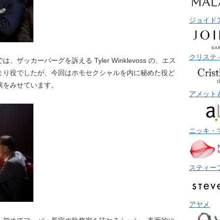
ジョイド
クリステ
は、ザッカーバーグを訴える Tyler Winklevoss の、エス
まり役でしたが、今回はホモセクシャルを内に秘めた役ど
演をみせています。
アメット
ニッキ・
スティー
アヤメ