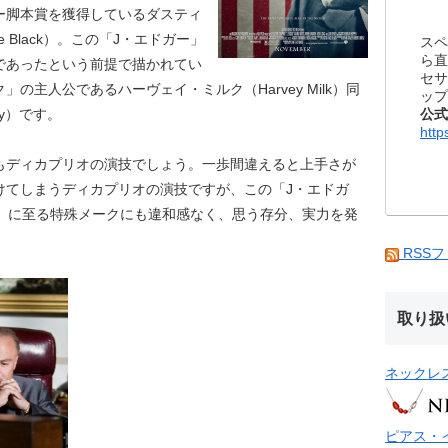
ー脚本賞を獲得しているダスティ
ce Black）。この「J・エドガー」
スペ
ら直
であったという前提で描かれてい
セサ
の主人公であるハーヴェイ・ミルク（Harvey Milk）同
ップ
公式
ay）です。
http
もディカプリオの演技でしょう。一歩間違えると上手さが
けてしまうディカプリオの演技ですが、この「J・エドガ
真）に至る特殊メークにも違和感なく、思う存分、実力を発
RSS
取り扱
ネックレ
ピアス・