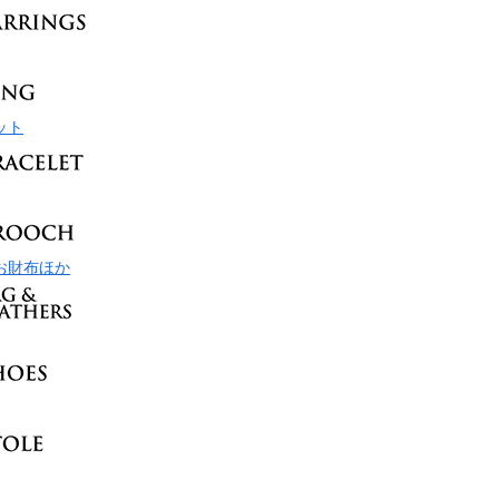
ット
お財布ほか