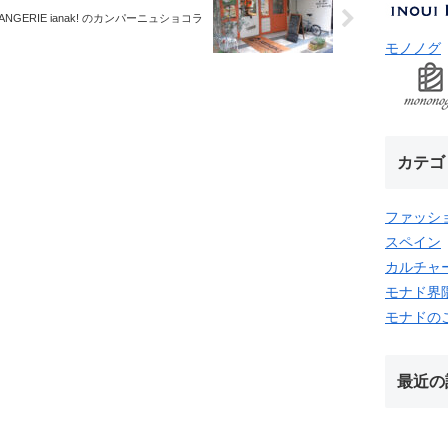
ANGERIE ianak! のカンパーニュショコラ
モノノグ
カテゴ
ファッシ
スペイン
カルチャ
モナド界
モナドの
最近の