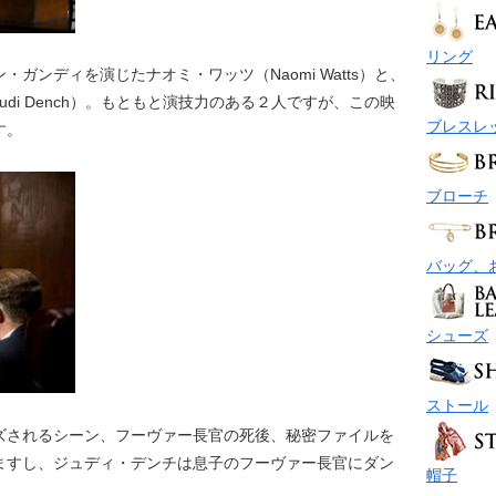
リング
ガンディを演じたナオミ・ワッツ（Naomi Watts）と、
di Dench）。もともと演技力のある２人ですが、この映
ブレスレ
す。
ブローチ
バッグ、
シューズ
ストール
ズされるシーン、フーヴァー長官の死後、秘密ファイルを
ますし、ジュディ・デンチは息子のフーヴァー長官にダン
帽子