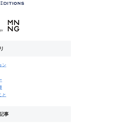
リ
ョン
ー
隈
こと
記事