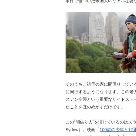
事件で傷ついた米国人のリアルな姿
そのうち、祖母の家に間借りしている
に同行するようになります。この老
スデン空襲という重要なサイドスト
たことをほのめかすだけです。
この“間借り人”を演じているのはスウ
Sydow）。映画「
100歳の少年と12