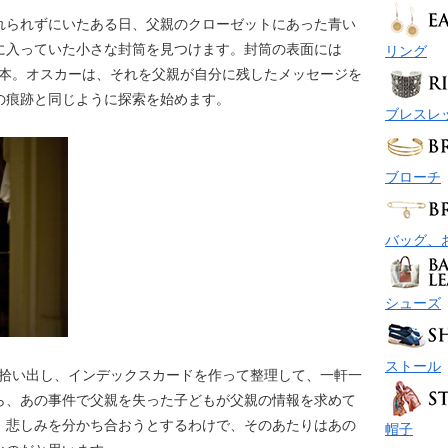
入れられずにいたある日、父親のクローゼットにあった青い
に入っていた小さな封筒を見つけます。封筒の表面には
リング
が１本。オスカーは、それを父親が自分に残したメッセージを
の痕跡と同じように探索を始めます。
ブレスレ
ブローチ
バッグ、
シューズ
ストール
姓を拾い出し、インデックスカードを作って整理して、一軒一
から、あの事件で父親を失った子どもが父親の情報を求めて
、悲しみを分かち合おうとするわけで、そのあたりはあの
帽子