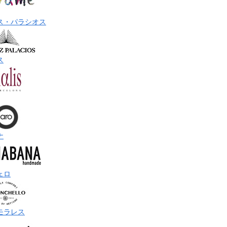
ス・パラシオス
ス
ナ
ェロ
モラレス