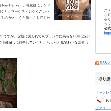
om Hanks）、母親役にサンド
スペ
k）と聞くと、マーケティングくさいハ
ら直
どちらかというと派手さを抑えた
セサ
ップ
。
公式
http
少年ですが、父親に誘われてもブランコに乗らない用心深い
の痕跡探しに熱中していたり、ちょっと風変わりな部分も
RSS
取り扱
ネックレ
ピアス・