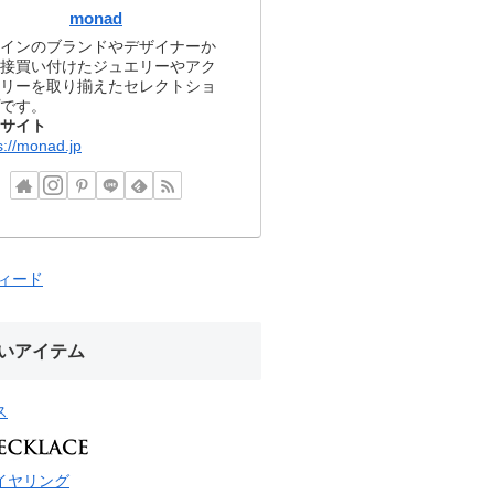
monad
インのブランドやデザイナーか
接買い付けたジュエリーやアク
リーを取り揃えたセレクトショ
です。
サイト
s://monad.jp
フィード
いアイテム
ス
イヤリング