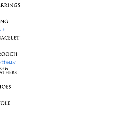
ット
お財布ほか