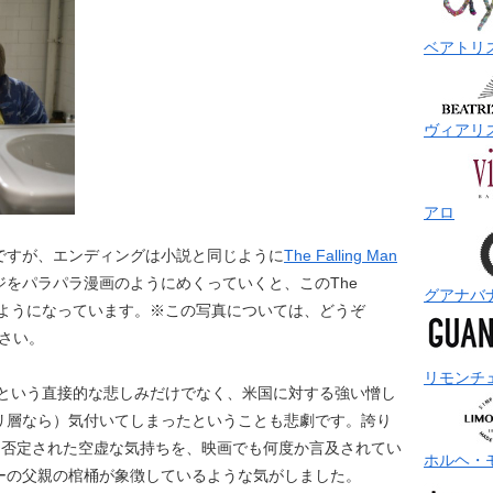
ベアトリ
ヴィアリ
アロ
ですが、エンディングは小説と同じように
The Falling Man
をパラパラ漫画のようにめくっていくと、このThe
グアナバ
っていくようになっています。※この写真については、どうぞ
さい。
リモンチ
出たという直接的な悲しみだけでなく、米国に対する強い憎し
リ層なら）気付いてしまったということも悲劇です。誇り
f life を否定された空虚な気持ちを、映画でも何度か言及されてい
ホルヘ・
ーの父親の棺桶が象徴しているような気がしました。