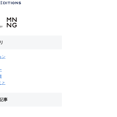
リ
ョン
ー
隈
こと
記事