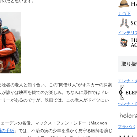
なのだと思います。
くつ下
インテリ
取り扱
エレナ・
唖者の老人と知り合い、この“間借り人”がオスカーの探索
人が誰かは映画を観てのお楽しみ。ちなみに原作ではドレ
ーリーがあるのですが、映画では、この老人がドイツにい
ヘレナ・
ェーデンの名優、マックス・フォン・シドー（Max von
マラババ
通の手紙
」では、不治の病の少年を温かく見守る医師を演じ