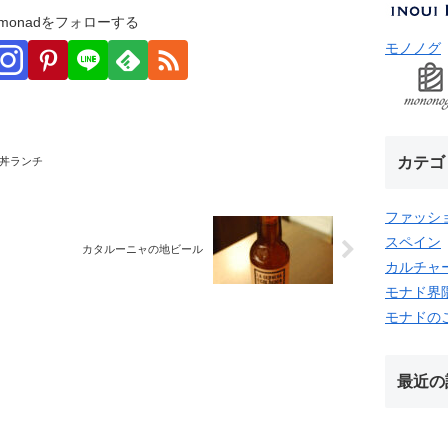
monadをフォローする
モノノグ
カテゴ
丼ランチ
ファッシ
スペイン
カタルーニャの地ビール
カルチャ
モナド界
モナドの
最近の