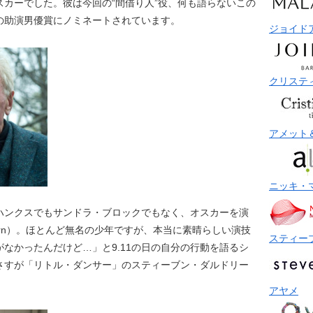
カーでした。彼は今回の“間借り人”役、何も語らないこの
の助演男優賞にノミネートされています。
ジョイド
クリステ
アメット
ニッキ・
ハンクスでもサンドラ・ブロックでもなく、オスカーを演
Horn）。ほとんど無名の少年ですが、本当に素晴らしい演技
スティー
なかったんだけど…」と9.11の日の自分の行動を語るシ
さすが「リトル・ダンサー」のスティーブン・ダルドリー
アヤメ