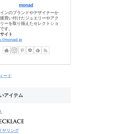
monad
インのブランドやデザイナーか
接買い付けたジュエリーやアク
リーを取り揃えたセレクトショ
です。
サイト
s://monad.jp
フィード
いアイテム
ス
イヤリング