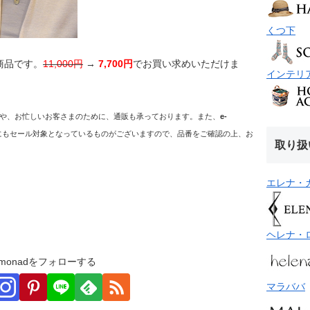
くつ下
商品です。
11,000円
→
7,700円
でお買い求めいただけま
インテリ
や、お忙しいお客さまのために、通販も承っております。また、
e-
にもセール対象となっているものがございますので、品番をご確認の上、お
取り扱
エレナ・
ヘレナ・
monadをフォローする
マラババ