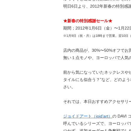
明日6日より、2012年新春の特別
★新春の特別感謝セール★
期間；2012年1月6日（金）〜1月2
※1月9日（祝・月）は18時まで営業。翌10
店内の商品が、30%〜50%オフで
無い１点モノや、ヨーロッパで人気
前から気になっていたネックレスやピ
タイルにも似合う？”など、どのよ
さい。
それでは、本日おすすめアクセサリ
ジョイドアート（joid’art）
の DAV
呼んでいるシリーズで、ヨーロッパ
つかず、追加オーダーも争奪戦でし