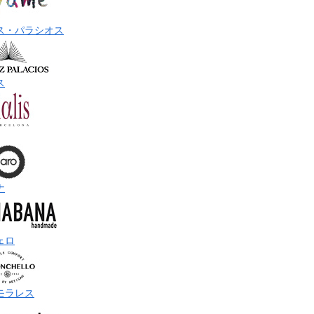
ス・パラシオス
ス
ナ
ェロ
モラレス