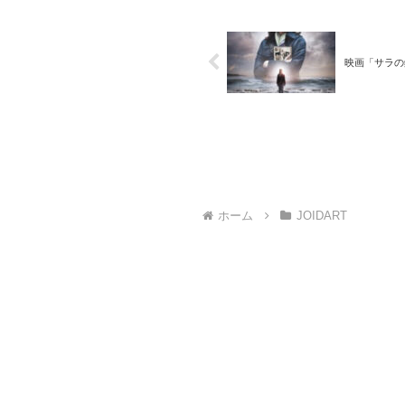
映画「サラの鍵（El
ホーム
JOIDART