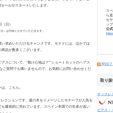
感謝セールがスタートいたします。
スペ
ら直
セサ
ップ
2日（日）
公式
日（火）は代休とさせていただきます。
http
お買い求めいただけるチャンスです。モナドには、ほかでは
の商品が数多くございます。
アスについて、“着け心地は？”“ショートカットのヘアス
RSS
うなご質問でも構いませんので、お気軽にお問い合わせくだ
取り扱
ーは、こちら。
ネックレ
I コレクションです。森の木をイメージしたモチーフが人気を
でも爆発的に売れています。スペイン本国での生産が追い
ピアス・
た・・・。