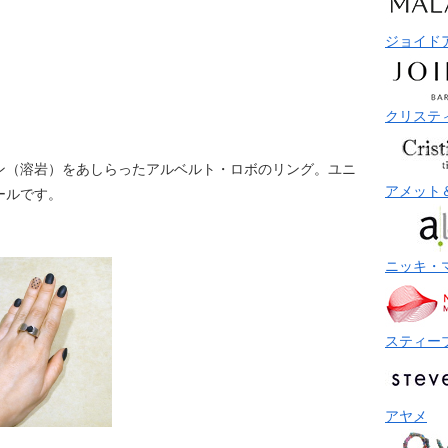
ジョイド
クリステ
ン（溶岩）をあしらったアルベルト・ロボのリング。ユニ
アメット
ールです。
ニッキ・
スティー
アヤメ