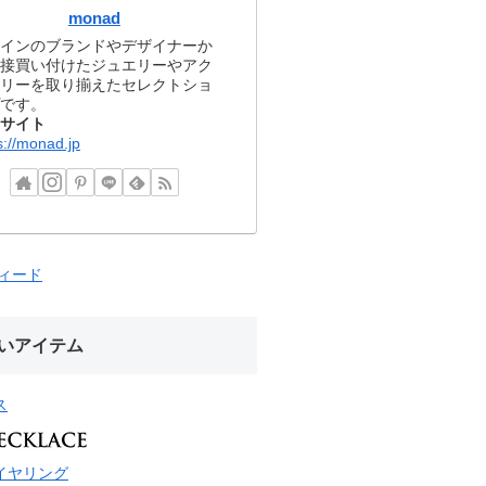
monad
インのブランドやデザイナーか
接買い付けたジュエリーやアク
リーを取り揃えたセレクトショ
です。
サイト
s://monad.jp
フィード
いアイテム
ス
イヤリング