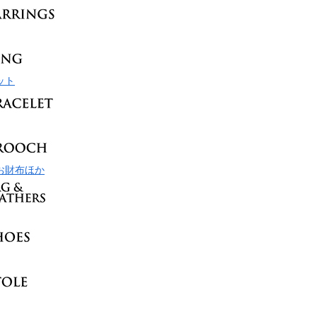
ット
お財布ほか