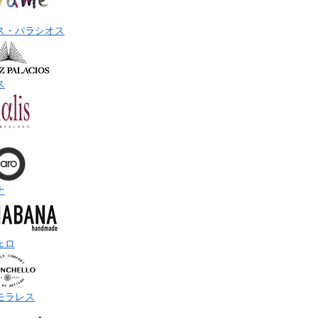
ス・パラシオス
ス
ナ
ェロ
モラレス