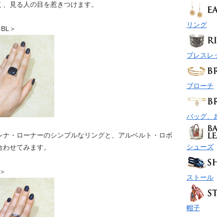
く、見る人の目を惹きつけます。
リング
 BL＞
ブレスレ
ブローチ
バッグ、
レナ・ローナーのシンプルなリングと、アルベルト・ロボ
シューズ
合わせてみます。
グ＞
ストール
帽子