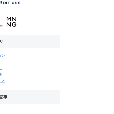
リ
ョン
ー
隈
こと
記事