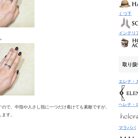
くつ下
インテリ
グ＞
取り扱
エレナ・
ヘレナ・
すので、中指や人さし指に一つだけ着けても素敵ですが、
します。
マラババ