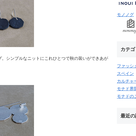
モノノグ
カテゴ
プ。シンプルなニットにこれひとつで秋の装いができあが
ファッシ
スペイン
カルチャ
＞
モナド界
モナドの
最近の