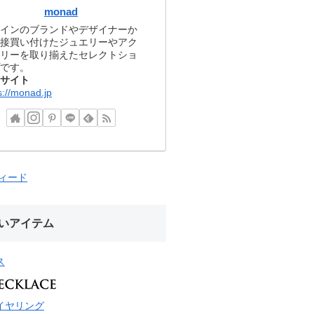
monad
インのブランドやデザイナーか
接買い付けたジュエリーやアク
リーを取り揃えたセレクトショ
です。
サイト
s://monad.jp
フィード
いアイテム
ス
イヤリング