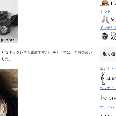
くつ下
インテリ
ぶりなネックレスも素敵ですが、モナドでは、普段の装い
取り扱
ました。
エレナ・
ヘレナ・
マラババ