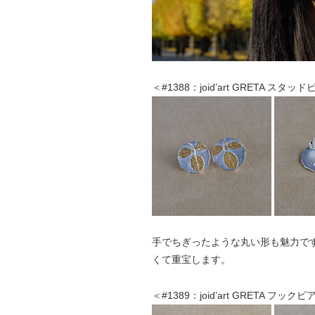
＜#1388：joid’art GRETA スタッ
手でちぎったような丸い形も魅力で
くて重宝します。
＜#1389：joid’art GRETA フック