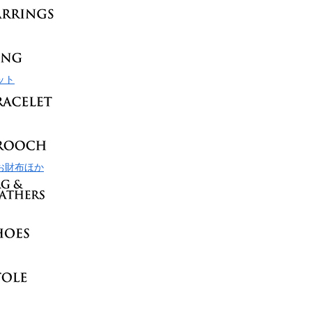
ット
お財布ほか