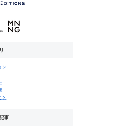
リ
ョン
ー
隈
こと
記事