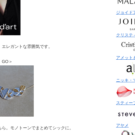
ジョイド
クリステ
。エレガントな雰囲気です。
アメット
ス GO＞
ニッキ・
スティー
アヤメ
ちら。モノトーンでまとめてシックに。