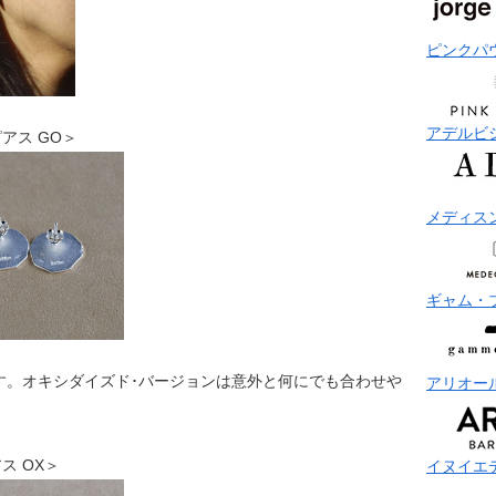
ピンクパ
アデルビ
ドピアス GO＞
メディス
ギャム・
す。オキシダイズド･バージョンは意外と何にでも合わせや
アリオー
ピアス OX＞
イヌイエ