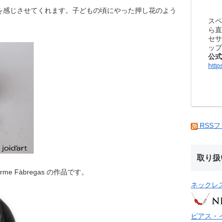
を感じさせてくれます。子どもの頃にやった押し花のよう
スペ
ら直
セサ
ップ
公式
http
RSS
取り扱
e Fàbregas の作品です。
ネックレ
ピアス・