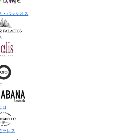
ス・パラシオス
ス
ナ
ェロ
モラレス