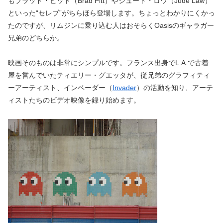
もブラッド・ピット（Brad Pitt）やジュード・ロウ（
Jude Law
）
といった“セレブ”がちらほら登場します。ちょっとわかりにくかっ
たのですが、リムジンに乗り込む人はおそらくOasisのギャラガー
兄弟のどちらか。
映画そのものは非常にシンプルです。フランス出身でL.A.で古着
屋を営んでいたティエリー・グエッタが、従兄弟のグラフィティ
ーアーティスト、インベーダー（
Invader
）の活動を知り、アーテ
ィストたちのビデオ映像を録り始めます。