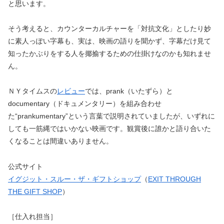
と思います。
そう考えると、カウンターカルチャーを「対抗文化」としたり妙
に素人っぽい字幕も、実は、映画の語りを聞かず、字幕だけ見て
知ったかぶりをする人を揶揄するための仕掛けなのかも知れませ
ん。
ＮＹタイムスの
レビュー
では、prank（いたずら）と
documentary（ドキュメンタリー）を組み合わせ
た“prankumentary”という言葉で説明されていましたが、いずれに
しても一筋縄ではいかない映画です。観賞後に誰かと語り合いた
くなることは間違いありません。
公式サイト
イグジット・スルー・ザ・ギフトショップ
（
EXIT THROUGH
THE GIFT SHOP
）
［仕入れ担当］