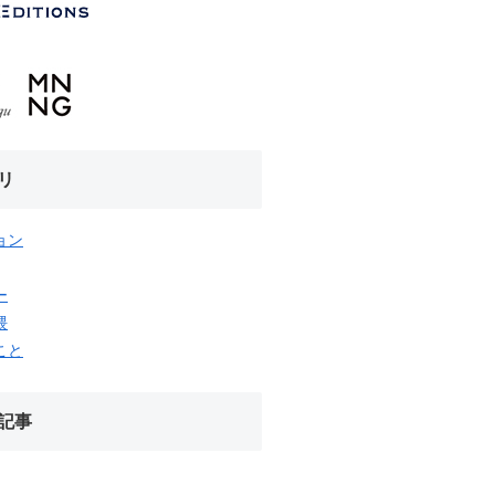
リ
ョン
ー
隈
こと
記事