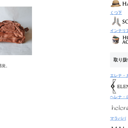
くつ下
インテリ
取り扱
感覚。
エレナ・
ヘレナ・
マラババ