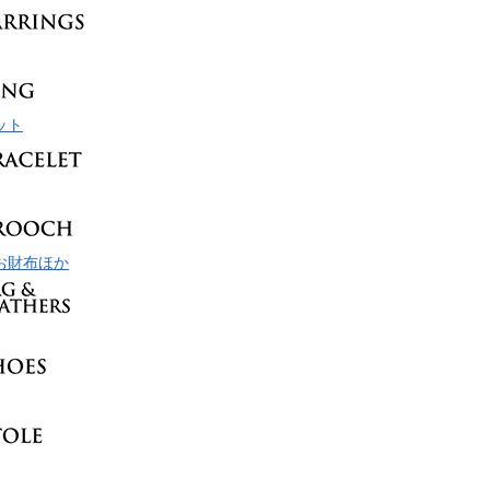
ット
お財布ほか