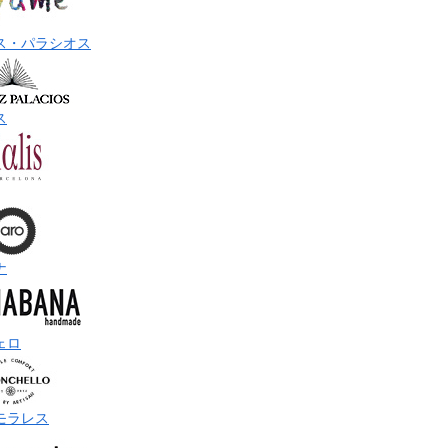
ス・パラシオス
ス
ナ
ェロ
モラレス