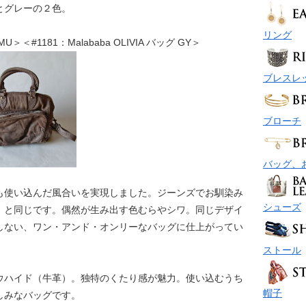
とグレーの２色。
リング
 MU＞＜#1181：Malababa OLIVIA バッグ GY＞
ブレスレ
ブローチ
バッグ、
も使い込んだ風合いを実現しました。ジーンズでお馴染み
シューズ
）と同じです。偶然が生み出す色むらやシワ。同じデザイ
しない、ワン・アンド・オンリーなバッグに仕上がってい
ストール
ウハイド（牛革）。独特のくたり感が魅力。使い込むうち
帽子
しみなバッグです。