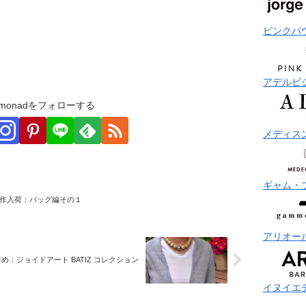
ピンクパ
アデルビ
monadをフォローする
メディス
ギャム・
作入荷：バッグ編その１
アリオー
め：ジョイドアート BATIZ コレクション
イヌイエ