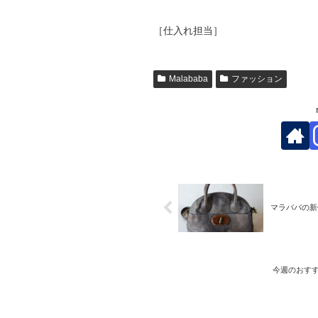
［仕入れ担当］
Malababa
ファッション
マラババの新
今週のおすす