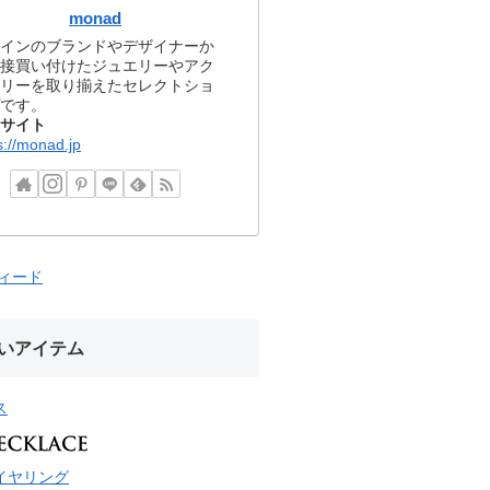
monad
インのブランドやデザイナーか
接買い付けたジュエリーやアク
リーを取り揃えたセレクトショ
です。
サイト
s://monad.jp
フィード
いアイテム
ス
イヤリング