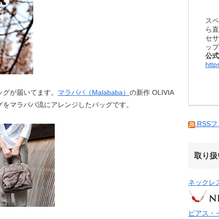
スペ
ら直
セサ
ップ
公式
http
ッグが届いてます。
マラババ（Malababa）
の新作 OLIVIA
グをマラババ流にアレンジしたバッグです。
RSS
取り扱
ネックレ
ピアス・